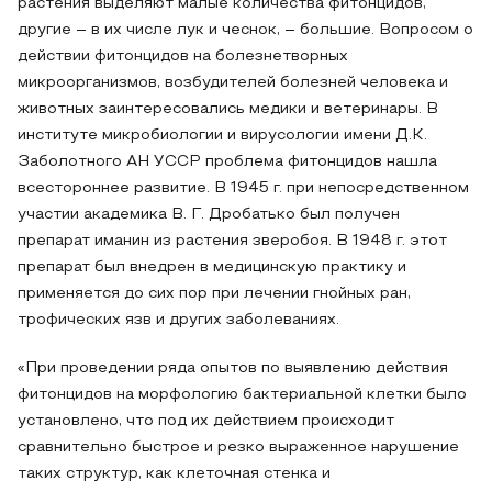
растения выделяют малые количества фитонцидов,
другие – в их числе лук и чеснок, – большие. Вопросом о
действии фитонцидов на болезнетворных
микроорганизмов, возбудителей болезней человека и
животных заинтересовались медики и ветеринары. В
институте микробиологии и вирусологии имени Д.К.
Заболотного АН УССР проблема фитонцидов нашла
всестороннее развитие. В 1945 г. при непосредственном
участии академика В. Г. Дробатько был получен
препарат иманин из растения зверобоя. В 1948 г. этот
препарат был внедрен в медицинскую практику и
применяется до сих пор при лечении гнойных ран,
трофических язв и других заболеваниях.
«При проведении ряда опытов по выявлению действия
фитонцидов на морфологию бактериальной клетки было
установлено, что под их действием происходит
сравнительно быстрое и резко выраженное нарушение
таких структур, как клеточная стенка и