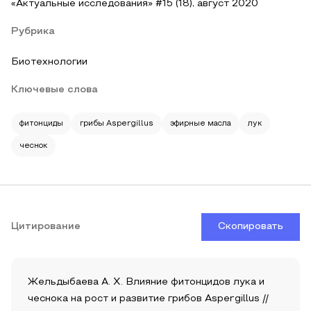
«Актуальные исследования» #15 (18), август 2020
Рубрика
Биотехнологии
Ключевые слова
фитонциды
грибы Aspergillus
эфирные масла
лук
чеснок
Цитирование
Скопировать
Жельдыбаева А. Х. Влияние фитонцидов лука и
чеснока на рост и развитие грибов Aspergillus //