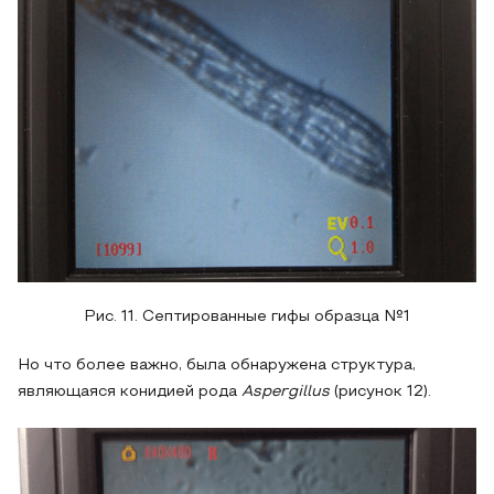
Рис. 11. Септированные гифы образца №1
Но что более важно, была обнаружена структура,
являющаяся конидией рода
Aspergillus
(рисунок 12).