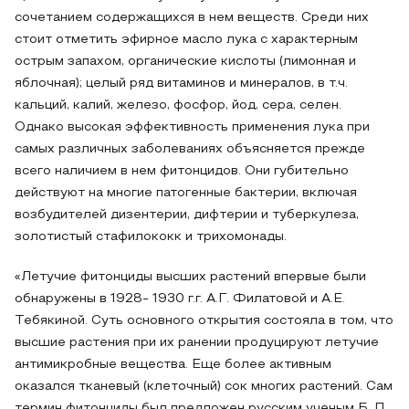
сочетанием содержащихся в нем веществ. Среди них
стоит отметить эфирное масло лука с характерным
острым запахом, органические кислоты (лимонная и
яблочная); целый ряд витаминов и минералов, в т.ч.
кальций, калий, железо, фосфор, йод, сера, селен.
Однако высокая эффективность применения лука при
самых различных заболеваниях объясняется прежде
всего наличием в нем фитонцидов. Они губительно
действуют на многие патогенные бактерии, включая
возбудителей дизентерии, дифтерии и туберкулеза,
золотистый стафилококк и трихомонады.
«Летучие фитонциды высших растений впервые были
обнаружены в 1928- 1930 г.г. А.Г. Филатовой и А.Е.
Тебякиной. Суть основного открытия состояла в том, что
высшие растения при их ранении продуцируют летучие
антимикробные вещества. Еще более активным
оказался тканевый (клеточный) сок многих растений. Сам
термин фитонциды был предложен русским ученым Б. П.