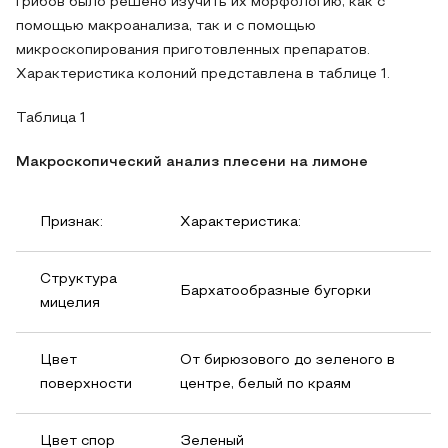
грибов было решено изучить их морфологию, как с
помощью макроанализа, так и с помощью
микроскопирования приготовленных препаратов.
Характеристика колоний представлена в таблице 1.
Таблица 1
Макроскопический анализ плесени на лимоне
Признак:
Характеристика:
Структура
Бархатообразные бугорки
мицелия
Цвет
От бирюзового до зеленого в
поверхности
центре, белый по краям
Цвет спор
Зеленый