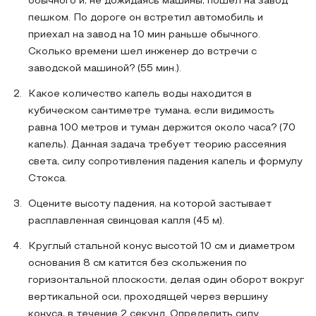
обычного и, не дожидаясь машины, пошел на завод
пешком. По дороге он встретил автомобиль и
приехал на завод на 10 мин раньше обычного.
Сколько времени шел инженер до встречи с
заводской машиной? (55 мин.).
Какое количество капель воды находится в
кубическом сантиметре тумана, если видимость
равна 100 метров и туман держится около часа? (70
капель). Данная задача требует теорию рассеяния
света, силу сопротивления падения капель и формулу
Стокса.
Оцените высоту падения, на которой застывает
расплавленная свинцовая капля (45 м).
Круглый стальной конус высотой 10 см и диаметром
основания 8 см катится без скольжения по
горизонтальной плоскости, делая один оборот вокруг
вертикальной оси, проходящей через вершину
конуса, в течение 2 секунд. Определить силу