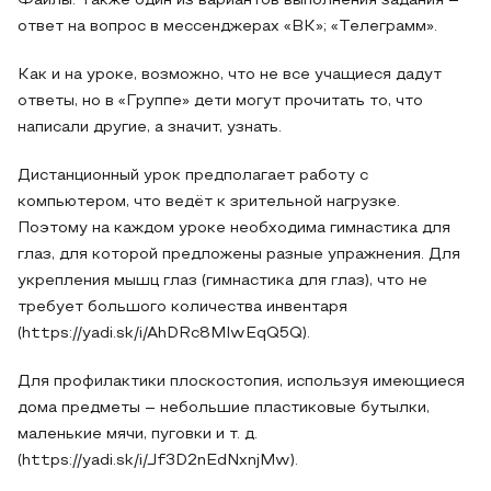
Файлы. Также один из вариантов выполнения задания –
ответ на вопрос в мессенджерах «ВК»; «Телеграмм».
Как и на уроке, возможно, что не все учащиеся дадут
ответы, но в «Группе» дети могут прочитать то, что
написали другие, а значит, узнать.
Дистанционный урок предполагает работу с
компьютером, что ведёт к зрительной нагрузке.
Поэтому на каждом уроке необходима гимнастика для
глаз, для которой предложены разные упражнения. Для
укрепления мышц глаз (гимнастика для глаз), что не
требует большого количества инвентаря
(https://yadi.sk/i/AhDRc8MIwEqQ5Q).
Для профилактики плоскостопия, используя имеющиеся
дома предметы – небольшие пластиковые бутылки,
маленькие мячи, пуговки и т. д.
(https://yadi.sk/i/Jf3D2nEdNxnjMw).