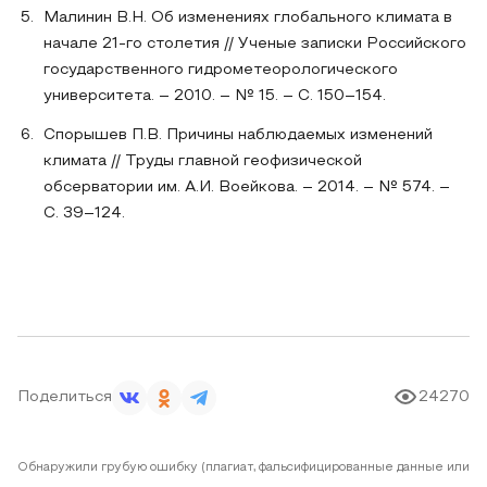
Малинин В.Н. Об изменениях глобального климата в
начале 21-го столетия // Ученые записки Российского
государственного гидрометеорологического
университета. – 2010. – № 15. – С. 150–154.
Спорышев П.В. Причины наблюдаемых изменений
климата // Труды главной геофизической
обсерватории им. А.И. Воейкова. – 2014. – № 574. –
С. 39–124.
Поделиться
24270
Обнаружили грубую ошибку (плагиат, фальсифицированные данные или