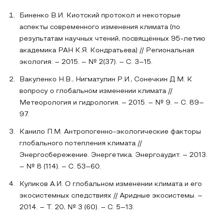
Биненко В.И. Киотский протокол и некоторые
аспекты современного изменения климата (по
результатам научных чтений, посвящённых 95-летию
академика РАН К.Я. Кондратьева) // Региональная
экология. – 2015. – № 2(37). – С. 3–15.
Вакуленко Н.В., Нигматулин Р.И., Сонечкин Д.М. К
вопросу о глобальном изменении климата //
Метеорология и гидрология. – 2015. – № 9. – С. 89–
97.
Канило П.М. Антропогенно-экологические факторы
глобального потепления климата //
Энергосбережение. Энергетика. Энергоаудит. – 2013.
– № 8 (114). – С. 53–60.
Куликов А.И. О глобальном изменении климата и его
экосистемных следствиях // Аридные экосистемы. –
2014. – Т. 20, № 3 (60). – С. 5–13.