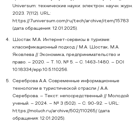
Universum: технические науки: электрон. научн. журн.
2023. 7(112). URL:
https://7universum.com/ru/tech/archive/item/15783
(дата обращения: 12.01.2025).
Шостак М.А. Интернет-сервисы в туризме:
классификационный подход / М.А. Шостак, М.А.
Яковлева // Экономика, предпринимательство и
право. – 2020. – Т. 10, № 5. – С. 1463-1480. – DOI
10.18334/epp.10.5.110256.
Сереброва А.А. Современные информационные
технологии в туристической отрасли / А.А.
Сереброва. – Текст: непосредственный // Молодой
ученый. – 2024. – № 3 (502). – С. 90-92. – URL:
https://moluch.ru/archive/502/110265/ (дата
обращения: 12.01.2025).