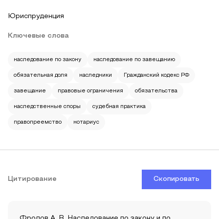
Юриспруденция
Ключевые слова
наследование по закону
наследование по завещанию
обязательная доля
наследники
Гражданский кодекс РФ
завещание
правовые ограничения
обязательства
наследственные споры
судебная практика
правопреемство
нотариус
Цитирование
Скопировать
Фролов А. В. Наследование по закону и по