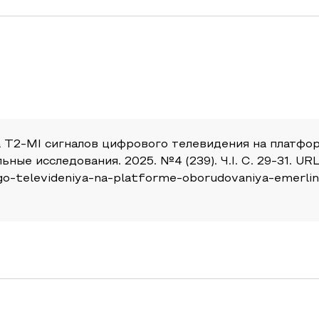
а T2-MI сигналов цифрового телевидения на платфо
ые исследования. 2025. №4 (239). Ч.I. С. 29-31. URL: 
go-televideniya-na-platforme-oborudovaniya-emerlink