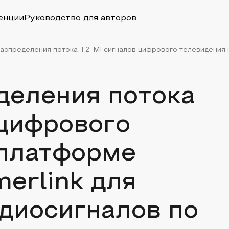
енции
Руководство для авторов
аспределения потока T2-MI сигналов цифрового телевидения н
деления потока
 цифрового
 платформе
erlink для
диосигналов по