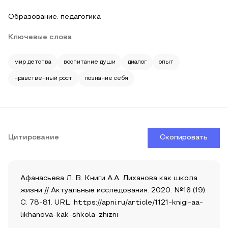
Образование, педагогика
Ключевые слова
мир детства
воспитание души
диалог
опыт
нравственный рост
познание себя
Цитирование
Скопировать
Афанасьева Л. В. Книги А.А. Лиханова как школа
жизни // Актуальные исследования. 2020. №16 (19).
С. 78-81. URL: https://apni.ru/article/1121-knigi-aa-
likhanova-kak-shkola-zhizni