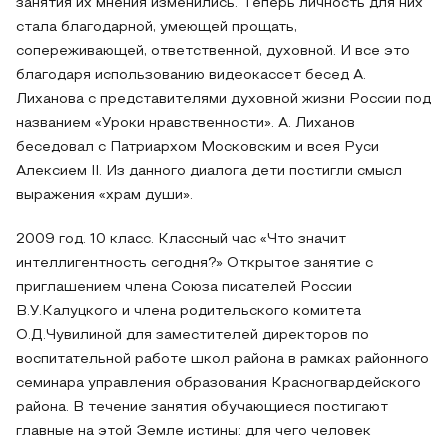
занятия их мнения изменились. Теперь личность для них
стала благодарной, умеющей прощать,
сопереживающей, ответственной, духовной. И все это
благодаря использованию видеокассет бесед А.
Лиханова с представителями духовной жизни России под
названием «Уроки нравственности». А. Лиханов
беседовал с Патриархом Московским и всея Руси
Алексием II. Из данного диалога дети постигли смысл
выражения «храм души».
2009 год. 10 класс. Классный час «Что значит
интеллигентность сегодня?» Открытое занятие с
приглашением члена Союза писателей России
В.У.Калуцкого и члена родительского комитета
О.Д.Чувилиной для заместителей директоров по
воспитательной работе школ района в рамках районного
семинара управления образования Красногвардейского
района. В течение занятия обучающиеся постигают
главные на этой Земле истины: для чего человек