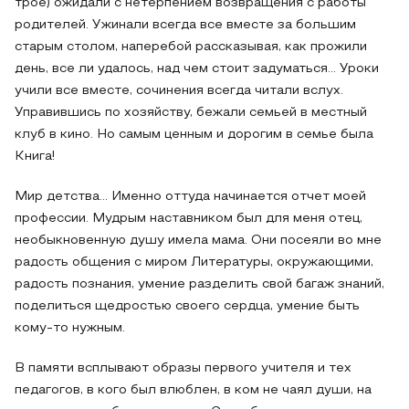
трое) ожидали с нетерпением возвращения с работы
родителей. Ужинали всегда все вместе за большим
старым столом, наперебой рассказывая, как прожили
день, все ли удалось, над чем стоит задуматься… Уроки
учили все вместе, сочинения всегда читали вслух.
Управившись по хозяйству, бежали семьей в местный
клуб в кино. Но самым ценным и дорогим в семье была
Книга!
Мир детства… Именно оттуда начинается отчет моей
профессии. Мудрым наставником был для меня отец,
необыкновенную душу имела мама. Они посеяли во мне
радость общения с миром Литературы, окружающими,
радость познания, умение разделить свой багаж знаний,
поделиться щедростью своего сердца, умение быть
кому-то нужным.
В памяти всплывают образы первого учителя и тех
педагогов, в кого был влюблен, в ком не чаял души, на