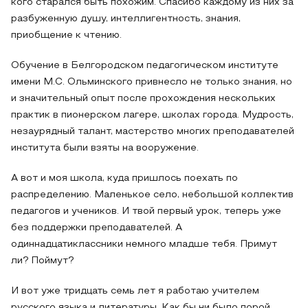
кого старался быть похожим. Спасибо каждому из них за
разбуженную душу, интеллигентность, знания,
приобщение к чтению.
Обучение в Белгородском педагогическом институте
имени М.С. Ольминского привнесло не только знания, но
и значительный опыт после прохождения нескольких
практик в пионерском лагере, школах города. Мудрость,
незаурядный талант, мастерство многих преподавателей
института были взяты на вооружение.
А вот и моя школа, куда пришлось поехать по
распределению. Маленькое село, небольшой коллектив
педагогов и учеников. И твой первый урок, теперь уже
без поддержки преподавателей. А
одиннадцатиклассники немного младше тебя. Примут
ли? Поймут?
И вот уже тридцать семь лет я работаю учителем
русского языка и литературы. Как бы ни было порой