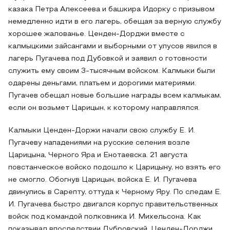
казака Петра Алексеева и башкира Идорку с призывом
немедленно идти в его лагерь, обещая за верную службу
хорошее жалованье. Ценден-Дорджи вместе с
калмыцкими зайсангами и выборными от улусов явился в
лагерь Пугачева под Дубовкой и заявил о готовности
служить ему своим 3-тысячным войском. Калмыки были
одарены деньгами, платьем и дорогими материями.
Пугачев обещал новые большие награды всем калмыкам,
если он возьмет Царицын, к которому направлялся.
Калмыки Ценден-Доржи начали свою службу Е. И.
Пугачеву нападениями на русские селения возле
Царицына, Черного Яра и Енотаевска. 21 августа
повстанческое войско подошло к Царицыну, но взять его
не смогло. Обогнув Царицын, войска Е. И. Пугачева
двинулись в Сарепту, оттуда к Черному Яру. По следам Е.
И. Пугачева быстро двигался корпус правительственных
войск под командой полковника И. Михельсона. Как
показывал впоследствии Дубровский, Ценден-Дорджи