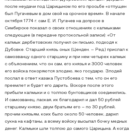
после неудачи под Царицыном по его просьбе «отпущен
был Пугачевым в дом свой на срочное время». В начале
октября 1774 г. сам Е. И. Пугачев на допросе в
Симбирске показал о своих отношениях с калмыками
следующее (в передаче протокольной записи): «От
калмык дербетовских получил он письмо, подходя к
Дубовке. Старший князь оных (Ценден. – Ред.) прислал к
самозванцу одного старшину и при нем четырех калмык
с объяснением, что он сам, его князья и 3000 человек
его войска покоряются злодею, яко государю. Злодей
послал в ответ казака Пустобоева с тем, что он его
преемлет и будет его дарить. Вскоре после этого
прибыли калмыки и с толпою бунтовщиков соединились.
И самозванец, лаская, их благодарил и дал 50 рублей
старшему князю, двум братьям его – по 30 рублей,
прочим князьям, коих было около 50 человек, дарил
сукна на кафтаны, а всему войску высыпал бочку медных
денег. Калмыки шли толпою до самого Царицына. А когда