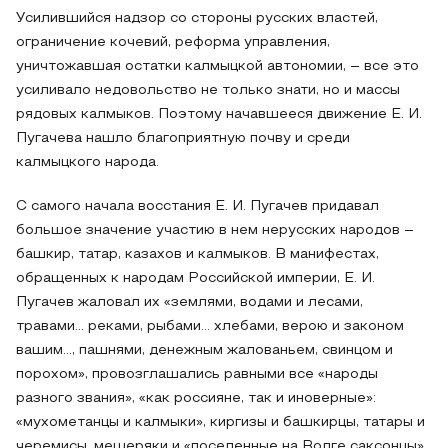
Усилившийся надзор со стороны русских властей,
ограничение кочевий, реформа управления,
уничтожавшая остатки калмыцкой автономии, – все это
усиливало недовольство не только знати, но и массы
рядовых калмыков. Поэтому начавшееся движение Е. И.
Пугачева нашло благоприятную почву и среди
калмыцкого народа.
С самого начала восстания Е. И. Пугачев придавал
большое значение участию в нем нерусских народов –
башкир, татар, казахов и калмыков. В манифестах,
обращенных к народам Российской империи, Е. И.
Пугачев жаловал их «землями, водами и лесами,
травами... реками, рыбами… хлебами, верою и законом
вашим..., пашнями, денежным жалованьем, свинцом и
порохом», провозглашались равными все «народы
разного звания», «как россияне, так и иноверные»:
«мухометанцы и калмыки», киргизы и башкирцы, татары и
черемисы, мещеряки и «поселенные на Волге саксонцы».