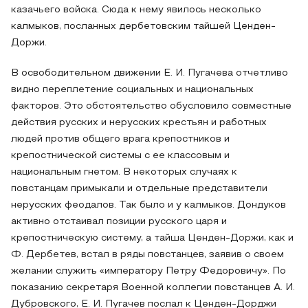
казачьего войска. Сюда к нему явилось несколько
калмыков, посланных дербетовским тайшей Ценден-
Доржи.
В освободительном движении Е. И. Пугачева отчетливо
видно переплетение социальных и национальных
факторов. Это обстоятельство обусловило совместные
действия русских и нерусских крестьян и работных
людей против общего врага крепостников и
крепостнической системы с ее классовым и
национальным гнетом. В некоторых случаях к
повстанцам примыкали и отдельные представители
нерусских феодалов. Так было и у калмыков. Дондуков
активно отстаивал позиции русского царя и
крепостническую систему, а тайша Ценден-Доржи, как и
Ф. Дербетев, встал в ряды повстанцев, заявив о своем
желании служить «императору Петру Федоровичу». По
показанию секретаря Военной коллегии повстанцев А. И.
Дубровского, Е. И. Пугачев послал к Ценден-Дорджи