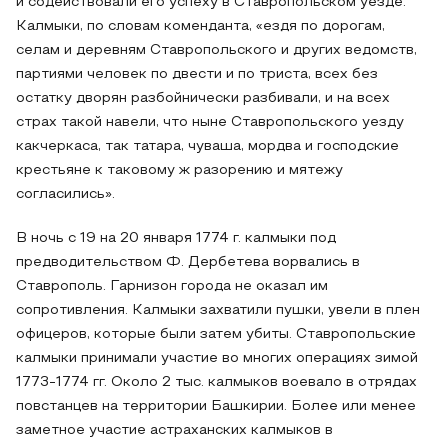
и содействовали его успеху в Ставропольском уезде.
Калмыки, по словам коменданта, «ездя по дорогам,
селам и деревням Ставропольского и других ведомств,
партиями человек по двести и по триста, всех без
остатку дворян разбойнически разбивали, и на всех
страх такой навели, что ныне Ставропольского уезду
какчеркаса, так татара, чуваша, мордва и господские
крестьяне к таковому ж разорению и мятежу
согласились».
В ночь с 19 на 20 января 1774 г. калмыки под
предводительством Ф. Дербетева ворвались в
Ставрополь. Гарнизон города не оказал им
сопротивления. Калмыки захватили пушки, увели в плен
офицеров, которые были затем убиты. Ставропольские
калмыки принимали участие во многих операциях зимой
1773-1774 гг. Около 2 тыс. калмыков воевало в отрядах
повстанцев на территории Башкирии. Более или менее
заметное участие астраханских калмыков в