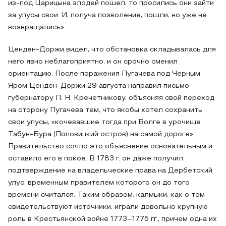
из-под Царицына злодей пошел, то просились они зайти
за улусы свои. И, получа позволение, пошли, но уже не
возвращались».
Ценден-Доржи видел, что обстановка складывалась для
него явно неблагоприятно, и он срочно сменил
ориентацию. После поражения Пугачева под Черным
Яром Ценден-Доржи 29 августа направил письмо
губернатору П. Н. Кречетникову, объясняя свой переход
на сторону Пугачева тем, что якобы хотел сохранить
свои улусы, «кочевавшие тогда при Волге в урочище
Табун-Бура (Поповицкий остров) на самой дороге».
Правительство сочло это объяснение основательным и
оставило его в покое. В 1783 г. он даже получил
подтверждение на владельческие права на Дербетский
улус, временным правителем которого он до того
времени считался. Таким образом, калмыки, как о том
свидетельствуют источники, играли довольно крупную
роль в Крестьянской войне 1773–1775 гг., причем одна их