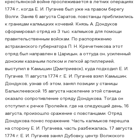
крестьянской войне прослеживается в летних операциях
1774 г., когда Е. И. Пугачев был уже на правом берегу
Волги. Заняв 6 августа Саратов, повстанцы приблизились
к границам калмыцких кочевий. Князь А. Дондуков
сформировал отряд из 3 тыс. калмыков для помощи
правительственным войскам. По распоряжению
астраханского губернатора П. Н. Кречетникова этот
отряд был направлен в Царицын, а оттуда он, усиленный
донским казачьим полком и легкой артиллерией,
выступил в Камышин (Дмитриевск), куда подходил Е. И.
Пугачев. 11 августа 1774 г. Е. И. Пугачев взял Камышин;
Дондуков, узнав об этом, занял позиции у станицы
Балыклеевской. 15 августа население этой станицы
оказало сопротивление отряду Дондукова. Тогда он
отступил к речке Пролейке, где на следующий день, 16
августа, произошло сражение с повстанцами. Отряд
Дондукова понес поражение. Часть калмыков перешла
на сторону Е. И. Пугачева, часть разбежалась. 17 августа
1774 г. Е. И. Пугачев занял Дубовку, центр Волжского