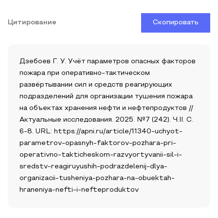
Цитирование
Скопировать
Дзебоев Г. У. Учёт параметров опасных факторов
пожара при оперативно-тактическом
развёртывании сил и средств реагирующих
подразделений для организации тушения пожара
на объектах хранения нефти и нефтепродуктов //
Актуальные исследования. 2025. №7 (242). Ч.II. С.
6-8. URL: https://apni.ru/article/11340-uchyot-
parametrov-opasnyh-faktorov-pozhara-pri-
operativno-takticheskom-razvyortyvanii-sil-i-
sredstv-reagiruyushih-podrazdelenij-dlya-
organizacii-tusheniya-pozhara-na-obuektah-
hraneniya-nefti-i-nefteproduktov