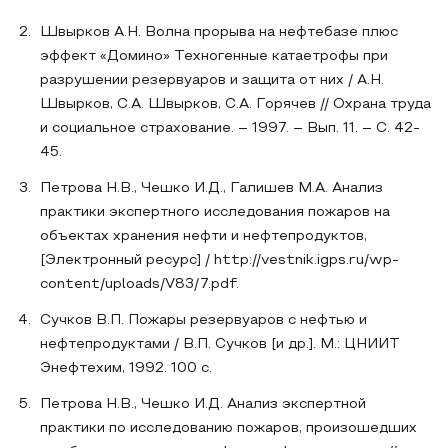
Швырков А.Н. Волна прорыва на нефтебазе плюс
эффект «Домино» Техногенные катаетрофы при
разрушении резервуаров и защита от них / А.Н.
Швырков, С.А. Швырков, С.А. Горячев // Охрана труда
и социальное страхование. – 1997. – Вып. 11. – С. 42-
45.
Петрова Н.В., Чешко И.Д., Галишев М.А. Анализ
практики экспертного исследования пожаров на
объектах хранения нефти и нефтепродуктов,
[Электронный ресурс] / http://vestnik.igps.ru/wp-
content/uploads/V83/7.pdf.
Сучков В.П. Пожары резервуаров с нефтью и
нефтепродуктами / В.П. Сучков [и др.]. М.: ЦНИИТ
Энефтехим, 1992. 100 с.
Петрова Н.В., Чешко И.Д. Анализ экспертной
практики по исследованию пожаров, произошедших