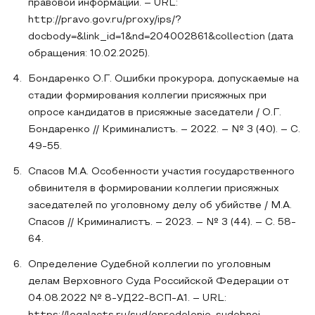
правовой информации. – URL:
http://pravo.gov.ru/proxy/ips/?
docbody=&link_id=1&nd=204002861&collection (дата
обращения: 10.02.2025).
Бондаренко О.Г. Ошибки прокурора, допускаемые на
стадии формирования коллегии присяжных при
опросе кандидатов в присяжные заседатели / О.Г.
Бондаренко // Криминалистъ. – 2022. – № 3 (40). – С.
49-55.
Спасов М.А. Особенности участия государственного
обвинителя в формировании коллегии присяжных
заседателей по уголовному делу об убийстве / М.А.
Спасов // Криминалистъ. – 2023. – № 3 (44). – С. 58-
64.
Определение Судебной коллегии по уголовным
делам Верховного Суда Российской Федерации от
04.08.2022 № 8-УД22-8СП-А1. – URL: