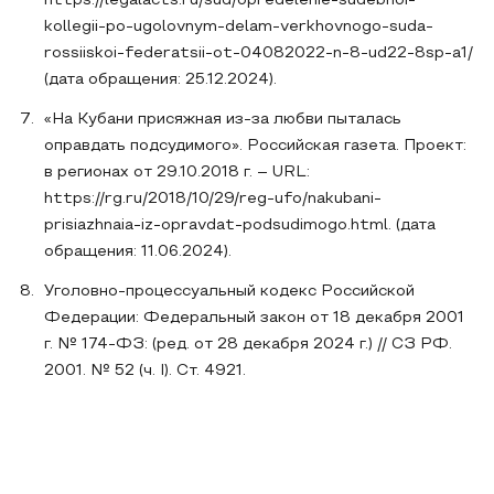
https://legalacts.ru/sud/opredelenie-sudebnoi-
kollegii-po-ugolovnym-delam-verkhovnogo-suda-
rossiiskoi-federatsii-ot-04082022-n-8-ud22-8sp-a1/
(дата обращения: 25.12.2024).
«На Кубани присяжная из-за любви пыталась
оправдать подсудимого». Российская газета. Проект:
в регионах от 29.10.2018 г. – URL:
https://rg.ru/2018/10/29/reg-ufo/nakubani-
prisiazhnaia-iz-opravdat-podsudimogo.html. (дата
обращения: 11.06.2024).
Уголовно-процессуальный кодекс Российской
Федерации: Федеральный закон от 18 декабря 2001
г. № 174-ФЗ: (ред. от 28 декабря 2024 г.) // СЗ РФ.
2001. № 52 (ч. I). Ст. 4921.