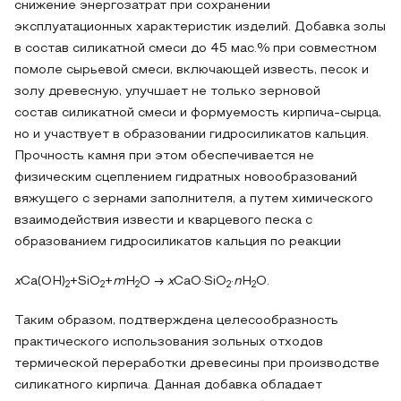
снижение энергозатрат при сохранении
эксплуатационных характеристик изделий. Добавка золы
в состав силикатной смеси до 45 мас.% при совместном
помоле сырьевой смеси, включающей известь, песок и
золу древесную, улучшает не только зерновой
состав силикатной смеси и формуемость кирпича-сырца,
но и участвует в образовании гидросиликатов кальция.
Прочность камня при этом обеспечивается не
физическим сцеплением гидратных новообразований
вяжущего с зернами заполнителя, а путем химического
взаимодействия извести и кварцевого песка с
образованием гидросиликатов кальция по реакции
х
Са(ОН)
+SiO
+
m
Н
О →
х
CaO·SiO
·
n
Н
О.
2
2
2
2
2
Таким образом, подтверждена целесообразность
практического использования зольных отходов
термической переработки древесины при производстве
силикатного кирпича. Данная добавка обладает