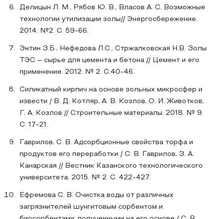
Делицын Л. М., Рябов Ю. В., Власов А. С. Возможные
технологии утилизации золы// Энергосбережение.
2014. №2. С. 59-66.
Энтин З.Б., Нефедова Л.С., Стржалковская Н.В. Золы
ТЭС – сырье для цемента и бетона // Цемент и его
применение. 2012. № 2. С.40-46.
Силикатный кирпич на основе зольных микросфер и
извести / В. Д. Котляр, А. В. Козлов, О. И. Животков,
Г. А. Козлов // Строительные материалы. 2018. № 9.
С. 17-21.
Гаврилов, С. В. Адсорбционные свойства торфа и
продуктов его переработки / С. В. Гаврилов, З. А.
Канарская // Вестник Казанского технологического
университета. 2015. № 2. С. 422-427.
Ефремова С. В. Очистка воды от различных
загрязнителей шунгитовым сорбентом и
биосорбентами, полученными на его основе / С. В.