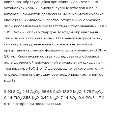
циклонов, образующейся при сжигании в котельных
установках коры и неиспользуемых отходов шпона
натуральной чистой древесины. Физико-механические
свойства и химический состав, отобранных образцов
золы исследованы в соответствии с требованиями ГОСТ
10538-87 «Топливо твердое. Методы определения
химического состава золы». По гранулометрическому
составу зола древесная в основной своей массе
представлена смесью фракций класса крупности 0,08 –
2,0 мм. Химический состав исследованных образцов
золы древесной, высушенной в сушильном шкафу при
о
температуре 100 ± 5
С до воздушно-сухого состояния,
определялся следующим соотношением компонентов,
мас.%:
9,93 SiO
; 2,31 Al
O
; 38,68 CaO; 12,85 MgO; 3,75 Fe
O
;
2
2
3
2
3
3-
0,44 ТiO
; 2,58 К
O; 0,45 Na
O; 7,44 SO
; 0,4 РО
; 17,11
2
2
2
3
4
п.п.п (потери при прокаливании).