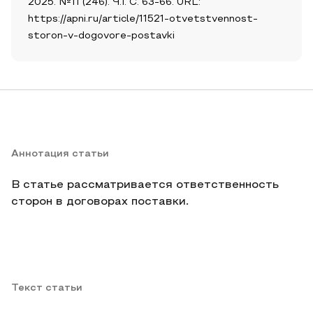
2025. №11 (246). Ч.I. С. 63-66. URL:
https://apni.ru/article/11521-otvetstvennost-
storon-v-dogovore-postavki
Аннотация статьи
В статье рассматривается ответственность
сторон в договорах поставки.
Текст статьи