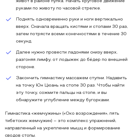
живот в районе пупка. Начать круговое движение
руками по животу по часовой стрелке.
Поднять одновременно руки и ноги вертикально
вверх. Сначала вращать кистями и стопами 30 раз,
затем потрясти всеми конечностями в течение 30
секунд.
Далее нужно провести ладонями снизу вверх,
разгоняя лимфу, от лодыжек до бёдер по внешней
стороне.
Закончить гимнастику массажем ступни. Надавить
на точку Юн Цюань на стопе 30 раз. Чтобы найти
эту точку, сожмите пальцы на стопе, и вы
обнаружите углубление между бугорками.
Гимнастика «жемчужины» («Око возрождения», пять
тибетских жемчужин) – это комплекс упражнений,
направленный на укрепление мышц и формирование
сводов стопы.