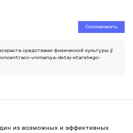
Скопировать
возраста средствами физической культуры //
e-koncentracii-vnimaniya-detej-starshego-
один из возможных и эффективных