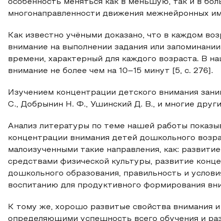
особенность меняться как в меньшую, так и в бо
многонаправленности движения межнейронных им
Как известно учёными доказано, что в каждом во
внимание на выполнении задания или запоминан
времени, характерный для каждого возраста. В н
внимание не более чем на 10–15 минут [5, с. 276].
Изучением концентрации детского внимания заним
С., Добрынин Н. Ф., Ушинский Д. В., и многие други
Анализ литературы по теме нашей работы показыв
концентрации внимания детей дошкольного возра
малоизученными такие направления, как: развити
средствами физической культуры, развитие конце
дошкольного образования, правильность и услови
воспитанию для продуктивного формирования вни
К тому же, хорошо развитые свойства внимания и
определяющими успешность всего обучения и раз