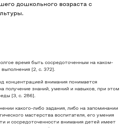
шего дошкольного возраста с
льтуры.
долгое время быть сосредоточенным на каком-
ыполнения [2, с. 372].
под концентрацией внимания понимается
а получение знаний, умений и навыков, при этом
ы [3, с. 286].
ении какого-либо задания, либо на запоминании
гического мастерства воспитателя, его умения
сти и сосредоточенности внимания детей имеет