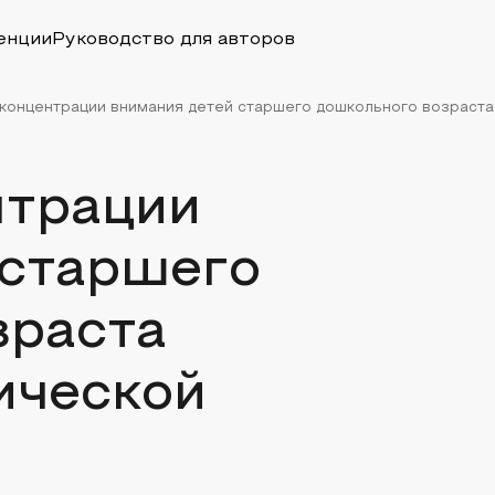
енции
Руководство для авторов
концентрации внимания детей старшего дошкольного возраста 
нтрации
 старшего
зраста
ической