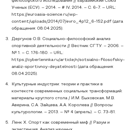
философского исследования // Евразийский Союз
Ученых (ЕСУ). – 2014. – # IV, 2014. – С. 6-7. – URL:
https://euroasia-science.ru/wp-
content/uploads/2014/07/evro_4p12_6-152.pdf (дата
обращения: 08.04.2025).
Дергунов О.В. Социально-философский анализ
спортивной деятельности // Вестник СГТУ. – 2006. –
№ 1. – С. 176-180. – URL:
https://cyberleninka.ru/article/n/sotsialno-filosofskiy-
analiz-sportivnoy-deyatelnosti (дата обращения:
08.04.2025).
Культурные индустрии: теории и практики в
контексте современных социальных трансформаций:
материалы круглого стола / И.М. Быховская, М.В.
Аверина, С.А. Зайцева, А.А. Королева // Вопросы
культурологии. – 2013. – № 4 (апрель). – С. 73-81.
Ленк Х. Спорт как современный миф // Разум и
экзистенция. Анализ научных