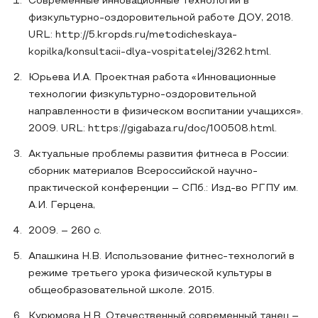
Современные инновационные технологии в
физкультурно-оздоровительной работе ДОУ, 2018.
URL: http://5.kropds.ru/metodicheskaya-
kopilka/konsultacii-dlya-vospitatelej/3262.html.
Юрьева И.А. Проектная работа «Инновационные
технологии физкультурно-оздоровительной
направленности в физическом воспитании учащихся».
2009. URL: https://gigabaza.ru/doc/100508.html.
Актуальные проблемы развития фитнеса в России:
сборник материалов Всероссийской научно-
практической конференции – СПб.: Изд-во РГПУ им.
А.И. Герцена,
2009. – 260 с.
Апашкина Н.В. Использование фитнес-технологий в
режиме третьего урока физической культуры в
общеобразовательной школе. 2015.
Курюмова Н.В. Отечественный современный танец –