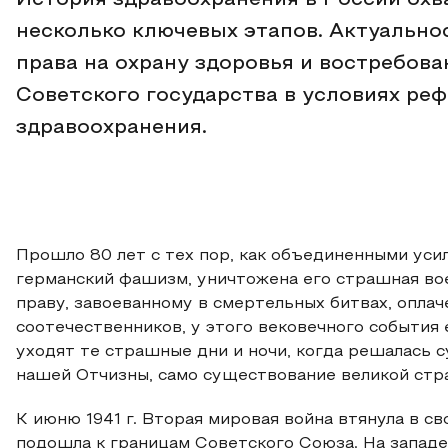
История здравоохранения в России охв
несколько ключевых этапов. Актуальн
права на охрану здоровья и востребов
Советского государства в условиях р
здравоохранения.
Прошло 80 лет с тех пор, как объединенными уси
германский фашизм, уничтожена его страшная во
праву, завоеванному в смертельных битвах, опла
соотечественников, у этого вековечного события 
уходят те страшные дни и ночи, когда решалась с
нашей Отчизны, само существование великой стран
К июню 1941 г. Вторая мировая война втянула в с
подошла к границам Советского Союза. На западе