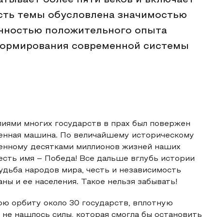
атывает более пяти веков и включает
ость темы обусловлена значимостью
анностью положительного опыта
еформирования современной системы
лиями многих государств в прах был повержен
енная машина. По величайшему историческому
ченному десятками миллионов жизней наших
есть имя – Победа! Все дальше вглубь истории
удьба народов мира, честь и независимость
ы и ее населения. Такое нельзя забывать!
вою орбиту около 30 государств, вплотную
 не нашлось силы, которая смогла бы остановить