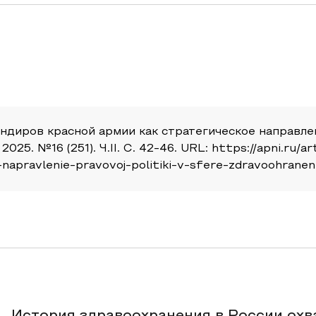
андиров красной армии как стратегическое направл
25. №16 (251). Ч.II. С. 42-46. URL: https://apni.ru/a
napravlenie-pravovoj-politiki-v-sfere-zdravoohranen