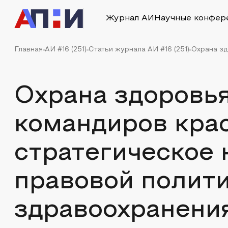
Журнал АИ
Научные конфер
Главная
АИ #16 (251)
Статьи журнала АИ #16 (251)
Охрана зд
Охрана здоровья
командиров кра
стратегическое
правовой полити
здравоохранени