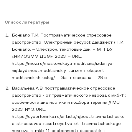
Список литературы
Бонкало Т.И. Посттравматическое стрессовое
расстройство [Электронный ресурс]: дайджест / Т.И.
Бонкало. – Электрон. текстовые дан. – М.: ГБУ
«НИИОЗММ ДЗМ», 2023. – URL:
https://niioz.ru/moskovskaya-meditsina/izdaniya-
nii/daydzhestmeditsinskiy-turizm-i-eksport-
meditsinskikh-uslug/. – Загл. с экрана. – 28 с.
Васильева А.В. посттравматическое стрессовое
расстройство - от травматического невроза к мкб-11:
особенности диагностики и подбора терапии // МС.
2023. № 3. URL:
https://cyberleninka.ru/article/n/posttravmatichesko
e-stressovoe-rasstroystvo-ot-travmaticheskogo-
nevroza-k-mkb-11-osobennosti-diagnostiki-i-