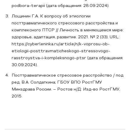
podbora-terapii (дата обращения: 28.09.2024).
Лощинин Г.А. К вопросу об этиологии
посттравматического стрессового расстройства и
комплексного ПТСР // Личность в меняющемся мире:
здоровье, адаптация, развитие. 2021. № 2 (33). URL:
https://cyberleninka.ru/article/n/k-voprosu-ob-
etiologii-posttravmaticheskogo-stressovogo-
rasstroystva-i-kompleksnogo-ptsr (дата обращения:
30.09.2024).
Посттравматическое стрессовое расстройство / под
ред. В.А. Солдаткина; ГБОУ ВПО РостГМУ
Минздрава России. – Ростов н/Д: Изд-во РостГМУ,
2015.