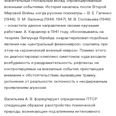
значительный глобальный вклад, спровоцированный
военными событиями. История началась после Второй
Мировой Войны, когда русские психиатры – В. Е. Галенко
(1946), Э. М. Залкинд (1946, 1947), М. В. Соловьева (1946)
– оснастили данное направление своими научными
работами. А. Кардинер в 1941 году, обосновываясь на
теориях Зигмунда Фрейда, охарактеризовал подобные
явления как «центральный физионевроз», ссылаясь при
этом на «хронический военный невроз». Помимо этого,
он диагностировал комплекс симптомов, куда входили:
возбудимость и раздражительность; рефлексы, не
контролируемые на внезапные события; пристающее
внимание к обстоятельствам, вызвавшим травму;
уклонение от реальности; склонность к несдержанным
проявлениям агрессии.
Васильева А. В. формулирует определение ПТСР
следующим образом: расстройство психической
природы, возникающее под влиянием интенсивного