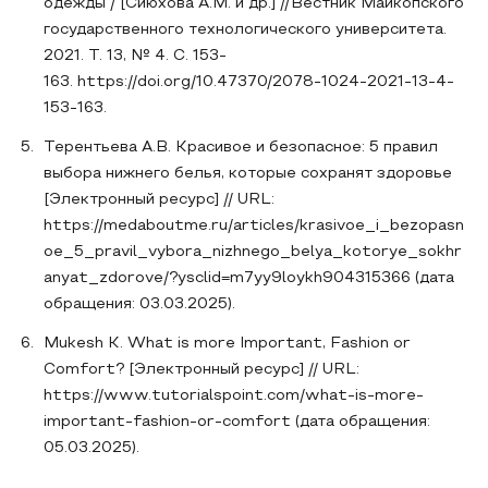
одежды / [Сиюхова А.М. и др.] //Вестник Майкопского
государственного технологического университета.
2021. Т. 13, № 4. С. 153-
163. https://doi.org/10.47370/2078-1024-2021-13-4-
153-163.
Терентьева А.В. Красивое и безопасное: 5 правил
выбора нижнего белья, которые сохранят здоровье
[Электронный ресурс] // URL:
https://medaboutme.ru/articles/krasivoe_i_bezopasn
oe_5_pravil_vybora_nizhnego_belya_kotorye_sokhr
anyat_zdorove/?ysclid=m7yy9loykh904315366 (дата
обращения: 03.03.2025).
Mukesh K. What is more Important, Fashion or
Comfort? [Электронный ресурс] // URL:
https://www.tutorialspoint.com/what-is-more-
important-fashion-or-comfort (дата обращения:
05.03.2025).