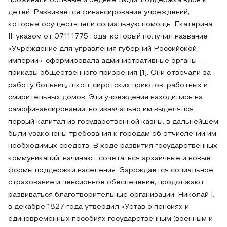
проживали больные и бедные люди, поддержка вдов и
детей. Развивается финансирование учреждений,
которые осуществляли социальную помощь. Екатерина
II, указом от 07.11.1775 года, который получил название
«Учреждение для управления губерний Российской
империи», сформировала административные органы –
приказы общественного призрения [1]. Они отвечали за
работу больниц, школ, сиротских приютов, работных и
смирительных домов. Эти учреждения находились на
самофинансировании, но изначально им выделялся
первый капитал из государственной казны, в дальнейшем
были узаконены требования к городам об отчислении им
необходимых средств. В ходе развития государственных
коммуникаций, начинают сочетаться архаичные и новые
формы поддержки населения. Зарождается социальное
страхование и пенсионное обеспечение, продолжают
развиваться благотворительные организации. Николай I,
в декабре 1827 года утвердил «Устав о пенсиях и
единовременных пособиях государственным (военным и