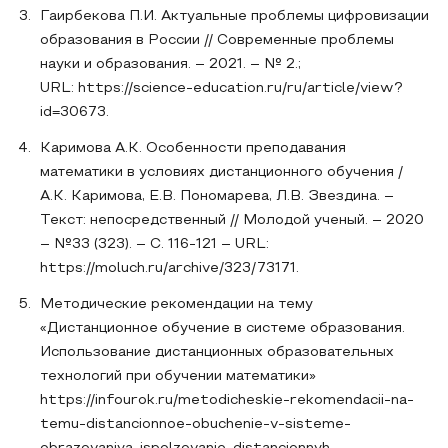
Гаирбекова П.И. Актуальные проблемы цифровизации
образования в России // Современные проблемы
науки и образования. – 2021. – № 2.;
URL: https://science-education.ru/ru/article/view?
id=30673.
Каримова А.К. Особенности преподавания
математики в условиях дистанционного обучения /
А.К. Каримова, Е.В. Пономарева, Л.В. Звездина. –
Текст: непосредственный // Молодой ученый. – 2020
– №33 (323). – С. 116-121 – URL:
https://moluch.ru/archive/323/73171.
Методические рекомендации на тему
«Дистанционное обучение в системе образования.
Использование дистанционных образовательных
технологий при обучении математики»
https://infourok.ru/metodicheskie-rekomendacii-na-
temu-distancionnoe-obuchenie-v-sisteme-