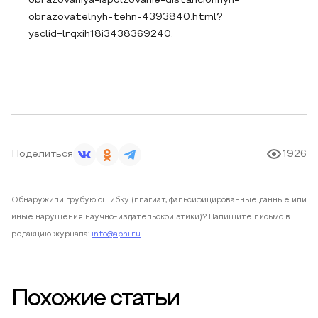
obrazovaniya-ispolzovanie-distancionnyh-
obrazovatelnyh-tehn-4393840.html?
ysclid=lrqxih18i3438369240.
Поделиться
1926
Обнаружили грубую ошибку (плагиат, фальсифицированные данные или
иные нарушения научно-издательской этики)? Напишите письмо в
редакцию журнала:
info@apni.ru
Похожие статьи