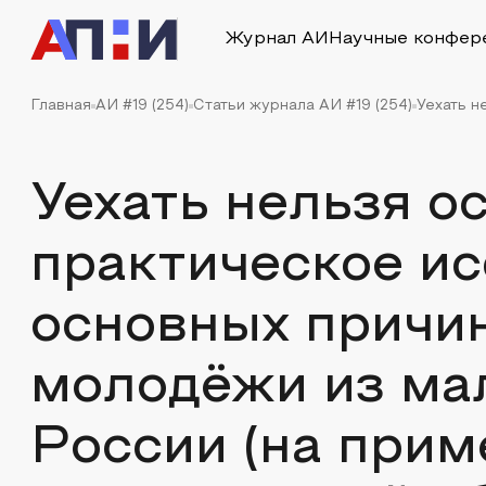
Журнал АИ
Научные конфер
Главная
АИ #19 (254)
Статьи журнала АИ #19 (254)
Уехать н
Уехать нельзя ос
практическое и
основных причин
молодёжи из ма
России (на прим