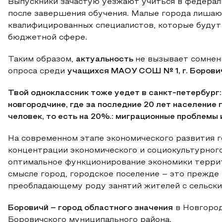
Выпускники зачастую уезжают учиться в федерал
после завершения обучения. Малые города лишаю
квалифицированных специалистов, которые будут
бюджетной сфере.
Таким образом,
актуальность
не вызывает сомнен
опроса среди
учащихся МАОУ СОШ № 1, г. Борови
Твой одноклассник тоже уедет в санкт-петербург:
новгородчине, где за последние 20 лет население
человек, то есть на 20%.: миграционные проблемы
На современном этапе экономического развития 
концентрации экономического и социокультурног
оптимальное функционирование экономики террит
смысле город, городское поселение – это прежде 
преобладающему роду занятий жителей с сельски
Боровичи́ – город областного значения
в Новгород
Боровичского муниципального района.