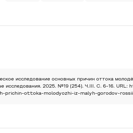
ическое исследование основных причин оттока молодё
сследования. 2025. №19 (254). Ч.III. С. 6-16. URL: ht
h-prichin-ottoka-molodyozhi-iz-malyh-gorodov-rossii