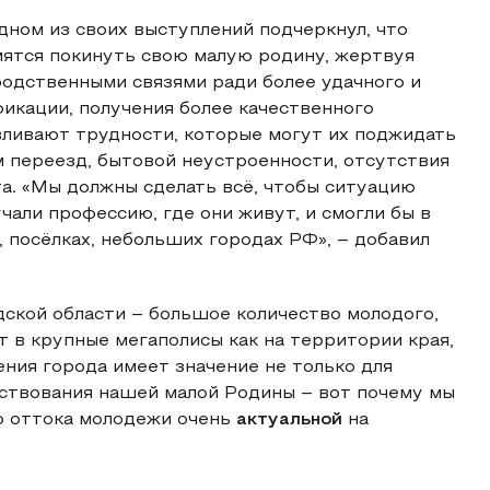
дном из своих выступлений подчеркнул, что
мятся покинуть свою малую родину, жертвуя
одственными связями ради более удачного и
икации, получения более качественного
вливают трудности, которые могут их поджидать
м переезд, бытовой неустроенности, отсутствия
та. «Мы должны сделать всё, чтобы ситуацию
учали профессию, где они живут, и смогли бы в
, посёлках, небольших городах РФ», – добавил
дской области – большое количество молодого,
т в крупные мегаполисы как на территории края,
ения города имеет значение не только для
ествования нашей малой Родины – вот почему мы
о оттока молодежи очень
актуальной
на