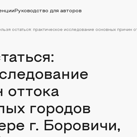
енции
Руководство для авторов
ельзя остаться: практическое исследование основных причин от
таться:
сследование
 оттока
лых городов
ере г. Боровичи,