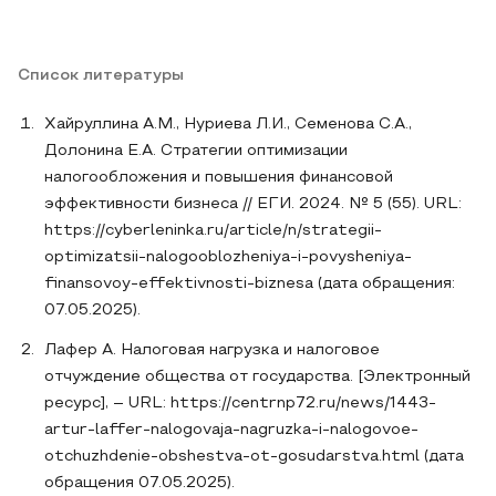
Список литературы
Хайруллина А.М., Нуриева Л.И., Семенова С.А.,
Долонина Е.А. Стратегии оптимизации
налогообложения и повышения финансовой
эффективности бизнеса // ЕГИ. 2024. № 5 (55). URL:
https://cyberleninka.ru/article/n/strategii-
optimizatsii-nalogooblozheniya-i-povysheniya-
finansovoy-effektivnosti-biznesa (дата обращения:
07.05.2025).
Лафер А. Налоговая нагрузка и налоговое
отчуждение общества от государства. [Электронный
ресурс], – URL: https://centrnp72.ru/news/1443-
artur-laffer-nalogovaja-nagruzka-i-nalogovoe-
otchuzhdenie-obshestva-ot-gosudarstva.html (дата
обращения 07.05.2025).