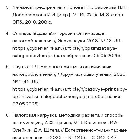
Финансы предприятий / Попова Р.Г., Самонова И.Н.,
Добросердова И.И. [и др.]. М.: ИНФРА-М, 3-е изд.
СПб., 2010. 208 с.
Слепцов Вадим Викторович Оптимизация
налогообложения // Эпоха науки. 2018. № 13. URL:
https://cyberleninka.ru/article/n/optimizatsiya-
nalogooblozheniya (дата обращения: 05.05.2025).
Глушко Т.Я. Базовые принципы оптимизации
налогообложения // Форум молодых ученых. 2020.
№ 1 (41). URL:
https://cyberleninka.ru/article/n/bazovye-printsipy-
optimizatsii-nalogooblozheniya (дата обращения:
07.05.2025).
Налоговая нагрузка: методика расчета и способы
оптимизации / А.Ф. Кузина, М.В. Калинская, И.А.
Олейник, Д.А. Штепа // Естественно-гуманитарные
исследования. – 2023. – № 1(45). – С. 342-347.