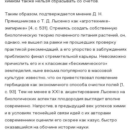
химизм также нельзя сбрасывать со счетов.
Таким образом, подтверждается мнение Д. Н.
Прянишникова о Т. Д. Лысенко как «агротехнике-
эмпирике» [4, с. 531]. Стремясь создать собственную
биологическую теорию почвенного питания растений, он,
однако, не вышел за рамки не прошедших проверку
практикой рекомендаций, а его упорство в заблуждениях
приблизило финал стремительной карьеры. Невозможно
причислить его и к классикам «бесхимического»
земледелия, ныне весьма популярного в массовой
культуре: известно, что он приветствовал появление
гербицидов как экономичного способа очистки полей [1,
с. 93]. Тем не менее в XXI в. акцентирование Лысенко на
биологических аспектах плодородия выглядит вполне
современно. Напротив, в предыдущий век успехов химии
и в условиях теснейшей связи идей с их авторами
современники оценили его скорее как казус, быстро
оказавшийся на обочине истории науки.