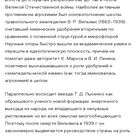
вплоть до открытых репрессий как до, так и после
Великой Отечественной войны. Наиболее активным
противником агрохимии был основоположник школы
травопольного земледелия В. Р. Вильямс (1863–1939),
считавший химические удобрения вторичными по
сравнению с почвенной структурой и микрофлорой.
Научные споры быстро вышли за академические рамки и
перешли в идеологическую плоскость, причем не
помогал даже авторитет К. Маркса и В. И. Ленина,
позитивно высказывавшихся о роли удобрений и
«земледельческой химии» (как тогда именовалась
агрохимия) в целом.
Параллельно восходит звезда Т. Д. Лысенко как
образцового ученого новой формации: энергичного
выходца из народа, не впадающего в ненужные
умствования, но во всех смыслах многообещающего.
Поэтому после смерти Вильямса в 1939 г. он
закономерно выдвигается руководством страны на роль