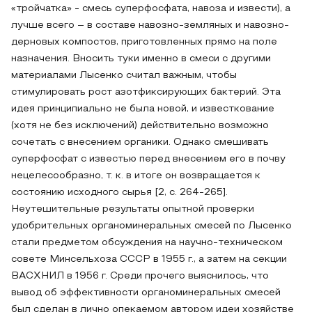
«тройчатка» - смесь суперфосфата, навоза и извести), а
лучше всего – в составе навозно-земляных и навозно-
дерновых компостов, приготовленных прямо на поле
назначения. Вносить туки именно в смеси с другими
материалами Лысенко считал важным, чтобы
стимулировать рост азотфиксирующих бактерий. Эта
идея принципиально не была новой, и известкование
(хотя не без исключений) действительно возможно
сочетать с внесением органики. Однако смешивать
суперфосфат с известью перед внесением его в почву
нецелесообразно, т. к. в итоге он возвращается к
состоянию исходного сырья [2, с. 264-265].
Неутешительные результаты опытной проверки
удобрительных органоминеральных смесей по Лысенко
стали предметом обсуждения на научно-техническом
совете Минсельхоза СССР в 1955 г., а затем на секции
ВАСХНИЛ в 1956 г. Среди прочего выяснилось, что
вывод об эффективности органоминеральных смесей
был сделан в лично опекаемом автором идеи хозяйстве