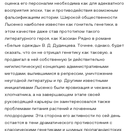
оценка его персоналии необходима как для адекватного
восприятия эпохи, так и противодействия возможным
фальсификациям истории. Широкой общественности
Лысенко наиболее известен как гонитель генетики, в
этом качестве даже став прототипом такого
литературного героя, как Кассиан Рядно в романе
«Белые одежды» В. Д. Дудинцева. Точнее, однако, будет
сказать, что он не отрицал генетику как таковую, а
продвигал в ней собственную (и действительно
нигилистическую) концепцию административными
методами, вылившимися в репрессии, уничтожение
неугодной литературы и пр. Другими известными
инициативами Лысенко были яровизация и чеканка
хлопчатника, а на завершающем этапе своей
руководящей карьеры он заинтересовался также
проблемами питания растений и почвенным
плодородием. Эта сторона его активности по сей день
остается в тени драматического противостояния с
классическими генетиками и шумных пропагандистских