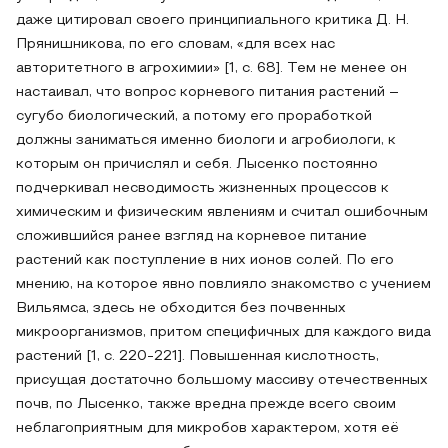
даже цитировал своего принципиального критика Д. Н.
Прянишникова, по его словам, «для всех нас
авторитетного в агрохимии» [1, с. 68]. Тем не менее он
настаивал, что вопрос корневого питания растений –
сугубо биологический, а потому его проработкой
должны заниматься именно биологи и агробиологи, к
которым он причислял и себя. Лысенко постоянно
подчеркивал несводимость жизненных процессов к
химическим и физическим явлениям и считал ошибочным
сложившийся ранее взгляд на корневое питание
растений как поступление в них ионов солей. По его
мнению, на которое явно повлияло знакомство с учением
Вильямса, здесь не обходится без почвенных
микроорганизмов, притом специфичных для каждого вида
растений [1, с. 220-221]. Повышенная кислотность,
присущая достаточно большому массиву отечественных
почв, по Лысенко, также вредна прежде всего своим
неблагоприятным для микробов характером, хотя её