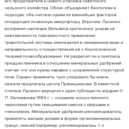
его продолжателя и нового классика советского
сельского хозяйства. Обоих объединяет биологизм в
подходах, оба считали одним из важнейших факторов
плодородия почвенную микрофлору. Впрочем, Лысенко
воспринял наследие Вильямса критически, указав на
невозможность повсеместного применения
травопольной системы земледелия в неизменном виде и
неправильность отождествления её с биологической
теорией почвообразования. Не разделял он и скепсиса
предшественника в отношении минеральных удобрений,
считая, что они нужны наравне с сохраненной структурой
почв. Однако применять туки следовало бы иначе,
нежели предлагала школа Прянишникова. В известной
степени Лысенко вернулся к идее публициста-агрария Н.
П. Заломанова 1883 г. – созданию искусственного
чернозема путем смешивания навоза с квасцами и
глиноземом. Минеральные удобрения рекомендовалось
применять малыми дозами в форме органоминеральных
гранул, смесей (например, рекомендовалась т. н.