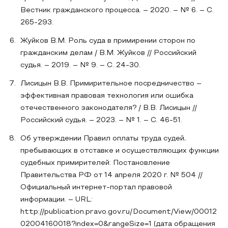
Вестник гражданского процесса. – 2020. – № 6. – С.
265-293.
Жуйков В.М. Роль суда в примирении сторон по
гражданским делам / В.М. Жуйков // Российский
судья. – 2019. – № 9. – С. 24-30.
Лисицын В.В. Примирительное посредничество –
эффективная правовая технология или ошибка
отечественного законодателя? / В.В. Лисицын //
Российский судья. – 2023. – № 1. – С. 46-51.
Об утверждении Правил оплаты труда судей,
пребывающих в отставке и осуществляющих функции
судебных примирителей: Постановление
Правительства РФ от 14 апреля 2020 г. № 504 //
Официальный интернет-портал правовой
информации. – URL:
http://publication.pravo.gov.ru/Document/View/00012
02004160018?index=0&rangeSize=1 (дата обращения