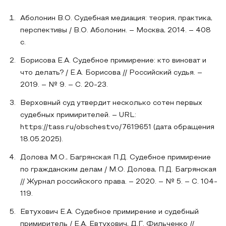
Аболонин В.О. Судебная медиация: теория, практика,
перспективы / В.О. Аболонин. – Москва, 2014. – 408
с.
Борисова Е.А. Судебное примирение: кто виноват и
что делать? / Е.А. Борисова // Российский судья. –
2019. – № 9. – С. 20-23.
Верховный суд утвердит несколько сотен первых
судебных примирителей. – URL:
https://tass.ru/obschestvo/7619651 (дата обращения
18.05.2025).
Долова М.О., Багрянская П.Д. Судебное примирение
по гражданским делам / М.О. Долова, П.Д. Багрянская
// Журнал российского права. – 2020. – № 5. – С. 104-
119.
Евтухович Е.А. Судебное примирение и судебный
примиритель / Е.А. Евтухович, Д.Г. Фильченко //