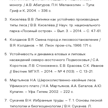
моногр. / А.В. Абатуров, П.Н. Меланхолин. – Тула:
Гриф и К, 2004. – 336 с.
Киселёва В.В. Липняки как устойчиво производные
типы леса / В.В. Киселёва // Науч. тр. национального
парка «Лосиный остров». – Вып. 3. – 2014. – С. 47-61.
Колданов В.Я. Смена пород и лесовосстановление /
В.Я. Колданов. – М.: Лесн. пром-сть, 1966. 171 с.
Устойчивость и динамика еловых и липовых
насаждений северо-восточного Подмосковья / С.А.
Коротков, Л.В. Стоноженко, Е.В. Ерасова, С.К. Иванов
// Вестник МГУЛ. – 2014. – № 4 (103). – С. 13-21.
Мартьянов Н.А. Широколиственно-хвойные леса
Уфимского плато / Н.А. Мартьянов, А.А. Баталов, А.Ю.
Кулагин. – Уфа: Гилем, 2002. – 222 с.
Сукачев В.Н. Избранные труды. – Т. 1. Основы лесной
типологии и биогеоценологии / В.Н. Сукачев. Л.: