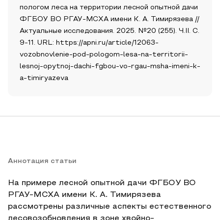
пологом леса на территории лесной опытной дачи
ФГБОУ ВО РГАУ-МСХА имени К. А. Тимирязева //
Актуальные исследования. 2025. №20 (255). Ч.II. С.
9-11. URL: https://apni.ru/article/12063-
vozobnovlenie-pod-pologom-lesa-na-territorii-
lesnoj-opytnoj-dachi-fgbou-vo-rgau-msha-imeni-k-
a-timiryazeva
Аннотация статьи
На примере лесной опытной дачи ФГБОУ ВО
РГАУ-МСХА имени К. А. Тимирязева
рассмотрены различные аспекты естественного
лесовозобновления в зоне хвойно-