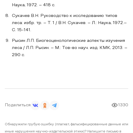
Наука, 1972. – 418 с.
Сукачев В.Н. Руководство к исследованию типов
леса: избр. тр. – Т. 1 / В.Н. Сукачев. – Л.: Наука, 1972.–
С. 15-141.
Рысин Л.П. Биогеоценологические аспекты изучения
леса / Л.П. Рысин. – М.: Тов-во науч. изд. КМК, 2013. –
290 с.
Поделиться
1330
Обнаружили грубую ошибку (плагиат, фальсифицированные данные или
иные нарушения научно-издательской этики)? Напишите письмо в