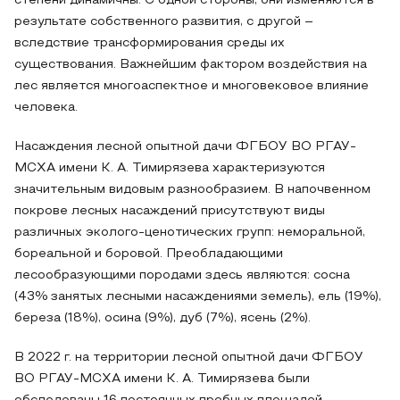
степени динамичны. С одной стороны, они изменяются в
результате собственного развития, с другой –
вследствие трансформирования среды их
существования. Важнейшим фактором воздействия на
лес является многоаспектное и многовековое влияние
человека.
Насаждения лесной опытной дачи ФГБОУ ВО РГАУ-
МСХА имени К. А. Тимирязева характеризуются
значительным видовым разнообразием. В напочвенном
покрове лесных насаждений присутствуют виды
различных эколого-ценотических групп: неморальной,
бореальной и боровой. Преобладающими
лесообразующими породами здесь являются: сосна
(43% занятых лесными насаждениями земель), ель (19%),
береза (18%), осина (9%), дуб (7%), ясень (2%).
В 2022 г. на территории лесной опытной дачи ФГБОУ
ВО РГАУ-МСХА имени К. А. Тимирязева были