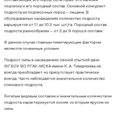
составляющих его пород. Во-вторых, это наличие
подлеска и его породный состав. Основной конкурент
подроста из подлесочных пород – лещина. В
обследованных насаждениях количество подроста
варьируется от 1,1 до 10,3 тыс. шт./га. Породный состав
подроста разнообразен – от 2 до 9 пород в составе.
В данном случае главным лимитирующим фактором
являются почвенные условия.
Подрост липы в насаждениях лесной опытной дачи
ФГБОУ ВО РГАУ-МСХА имени К. А. Тимирязева не
всегда преобладает, но присутствует практически
всегда. Часто наблюдается значительное количество
кленового подроста.
Богатым видовым составом и значительным количеством
подроста характеризуется сосняк со вторым ярусом из
липы.