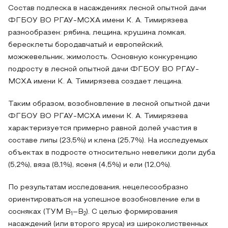
Состав подлеска в насаждениях лесной опытной дачи
ФГБОУ ВО РГАУ-МСХА имени К. А. Тимирязева
разнообразен: рябина, лещина, крушина ломкая,
бересклеты бородавчатый и европейский,
можжевельник, жимолость. Основную конкуренцию
подросту в лесной опытной дачи ФГБОУ ВО РГАУ-
МСХА имени К. А. Тимирязева создает лещина.
Таким образом, возобновление в лесной опытной дачи
ФГБОУ ВО РГАУ-МСХА имени К. А. Тимирязева
характеризуется примерно равной долей участия в
составе липы (23,5%) и клена (25,7%). На исследуемых
объектах в подросте относительно невелики доли дуба
(5,2%), вяза (8,1%), ясеня (4,5%) и ели (12,0%).
По результатам исследования, нецелесообразно
ориентироваться на успешное возобновление ели в
сосняках (ТУМ B
–B
). С целью формирования
1
2
насаждений (или второго яруса) из широколиственных