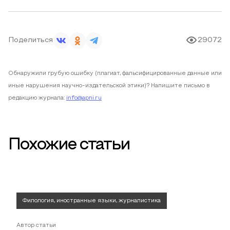
Поделиться
29072
Обнаружили грубую ошибку (плагиат, фальсифицированные данные или
иные нарушения научно-издательской этики)? Напишите письмо в
редакцию журнала:
info@apni.ru
Похожие статьи
Филология, иностранные языки, журналистика
Автор статьи