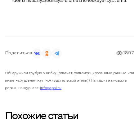
identifikacziya/edinaya-biometricheskaya-systema.
Поделиться
1897
Обнаружили грубую ошибку (плагиат, фальсифицированные данные или
иные нарушения научно-издательской этики)? Напишите письмо в
редакцию журнала:
info@apni.ru
Похожие статьи