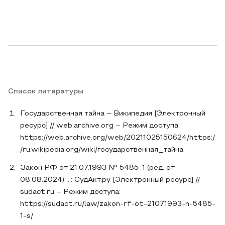
Список литературы
Государственная тайна – Википедия [Электронный
ресурс] // web.archive.org – Режим доступа:
https://web.archive.org/web/20211025150624/https:/
/ru.wikipedia.org/wiki/государственная_тайна.
Закон РФ от 21.07.1993 № 5485-1 (ред. от
08.08.2024) ...: СудАкт.ру [Электронный ресурс] //
sudact.ru – Режим доступа:
https://sudact.ru/law/zakon-rf-ot-21071993-n-5485-
1-s/.