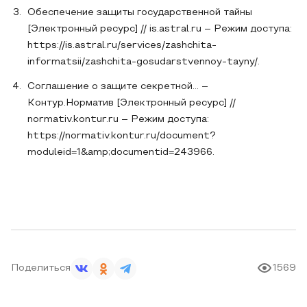
Обеспечение защиты государственной тайны
[Электронный ресурс] // is.astral.ru – Режим доступа:
https://is.astral.ru/services/zashchita-
informatsii/zashchita-gosudarstvennoy-tayny/.
Соглашение о защите секретной... –
Контур.Норматив [Электронный ресурс] //
normativ.kontur.ru – Режим доступа:
https://normativ.kontur.ru/document?
moduleid=1&amp;documentid=243966.
Поделиться
1569