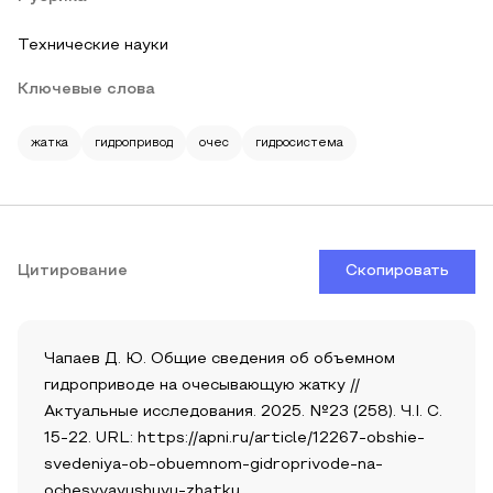
Технические науки
Ключевые слова
жатка
гидропривод
очес
гидросистема
Цитирование
Скопировать
Чапаев Д. Ю. Общие сведения об объемном
гидроприводе на очесывающую жатку //
Актуальные исследования. 2025. №23 (258). Ч.I. С.
15-22. URL: https://apni.ru/article/12267-obshie-
svedeniya-ob-obuemnom-gidroprivode-na-
ochesyvayushuyu-zhatku