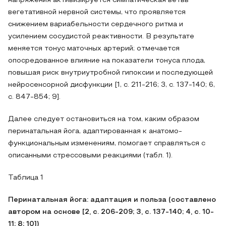
напряжения активизируется симпатическая ветвь
вегетативной нервной системы, что проявляется
снижением вариабельности сердечного ритма и
усилением сосудистой реактивности. В результате
меняется тонус маточных артерий; отмечается
опосредованное влияние на показатели тонуса плода,
повышая риск внутриутробной гипоксии и последующей
нейросенсорной дисфункции [1, с. 211-216; 3, с. 137-140; 6,
с. 847-854; 9].
Далее следует остановиться на том, каким образом
перинатальная йога, адаптированная к анатомо-
функциональным изменениям, помогает справляться с
описанными стрессовыми реакциями (табл. 1).
Таблица 1
Перинатальная йога: адаптация и польза (составлено
автором на основе [2, с. 206-209; 3, с. 137-140; 4, с. 10-
11; 8; 10])