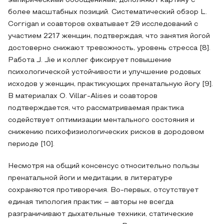
эмпирическими обобщениями, дополняют картину с
более масштабных позиций. Систематический обзор L.
Corrigan и соавторов охватывает 29 исследований с
участием 2217 женщин, подтверждая, что занятия йогой
достоверно снижают тревожность, уровень стресса [8].
Работа J. Jie и коллег фиксирует повышение
психологической устойчивости и улучшение родовых
исходов у женщин, практикующих пренатальную йогу [9].
В материалах O. Villar-Alises и соавторов
подтверждается, что рассматриваемая практика
содействует оптимизации ментального состояния и
снижению психофизиологических рисков в дородовом
периоде [10].
Несмотря на общий консенсус относительно пользы
пренатальной йоги и медитации, в литературе
сохраняются противоречия. Во-первых, отсутствует
единая типология практик – авторы не всегда
разграничивают дыхательные техники, статические