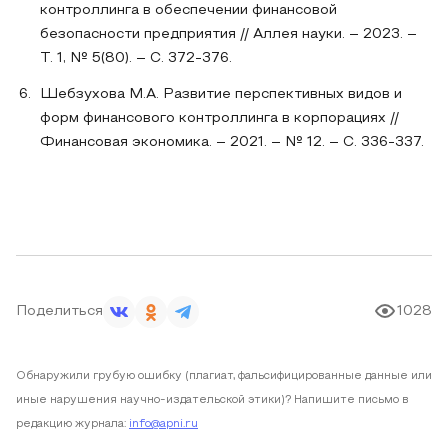
контроллинга в обеспечении финансовой
безопасности предприятия // Аллея науки. – 2023. –
Т. 1, № 5(80). – С. 372-376.
Шебзухова М.А. Развитие перспективных видов и
форм финансового контроллинга в корпорациях //
Финансовая экономика. – 2021. – № 12. – С. 336-337.
Поделиться
1028
Обнаружили грубую ошибку (плагиат, фальсифицированные данные или
иные нарушения научно-издательской этики)? Напишите письмо в
редакцию журнала:
info@apni.ru