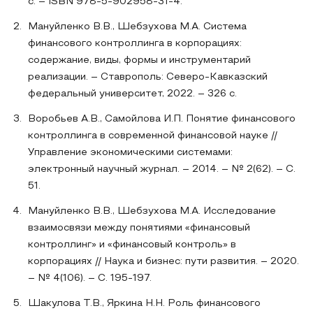
с. – ISBN 978-5-902958-31-4.
Мануйленко В.В., Шебзухова М.А. Система
финансового контроллинга в корпорациях:
содержание, виды, формы и инструментарий
реализации. – Ставрополь: Северо-Кавказский
федеральный университет, 2022. – 326 с.
Воробьев А.В., Самойлова И.П. Понятие финансового
контроллинга в современной финансовой науке //
Управление экономическими системами:
электронный научный журнал. – 2014. – № 2(62). – С.
51.
Мануйленко В.В., Шебзухова М.А. Исследование
взаимосвязи между понятиями «финансовый
контроллинг» и «финансовый контроль» в
корпорациях // Наука и бизнес: пути развития. – 2020.
– № 4(106). – С. 195-197.
Шакулова Т.В., Яркина Н.Н. Роль финансового