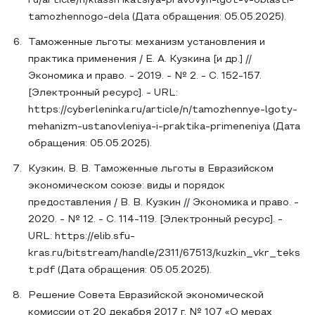
ru/article/n/klassifikatsiya-pravovyh-lgot-v-oblasti-
tamozhennogo-dela (Дата обращения: 05.05.2025).
Таможенные льготы: механизм установления и
практика применения / Е. А. Кузкина [и др.] //
Экономика и право. - 2019. - № 2. - С. 152-157.
[Электронный ресурс]. - URL:
https://cyberleninka.ru/article/n/tamozhennye-lgoty-
mehanizm-ustanovleniya-i-praktika-primeneniya (Дата
обращения: 05.05.2025).
Кузкин, В. В. Таможенные льготы в Евразийском
экономическом союзе: виды и порядок
предоставления / В. В. Кузкин // Экономика и право. -
2020. - № 12. - С. 114-119. [Электронный ресурс]. -
URL: https://elib.sfu-
kras.ru/bitstream/handle/2311/67513/kuzkin_vkr_teks
t.pdf (Дата обращения: 05.05.2025).
Решение Совета Евразийской экономической
комиссии от 20 декабря 2017 г. № 107 «О мерах