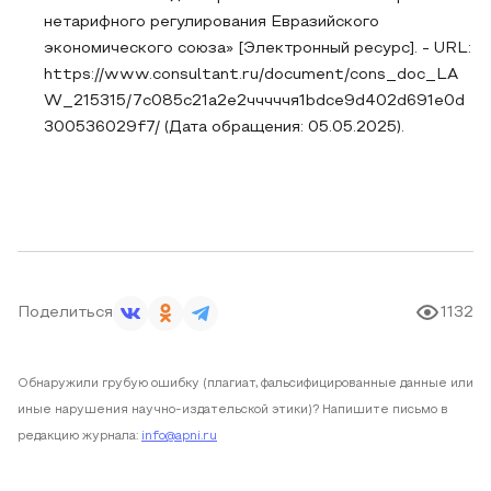
нетарифного регулирования Евразийского
экономического союза» [Электронный ресурс]. - URL:
https://www.consultant.ru/document/cons_doc_LA
W_215315/7c085c21a2e2чччччя1bdce9d402d691e0d
300536029f7/ (Дата обращения: 05.05.2025).
Поделиться
1132
Обнаружили грубую ошибку (плагиат, фальсифицированные данные или
иные нарушения научно-издательской этики)? Напишите письмо в
редакцию журнала:
info@apni.ru