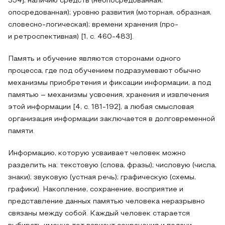
354]; наличию средств (неопосредованная,
опосредованная); уровню развития (моторная, образная,
словесно-логическая); времени хранения (про-
и ретроспективная) [1, с. 460-483].
Память и обучение являются сторонами одного
процесса, где под обучением подразумевают обычно
механизмы приобретения и фиксации информации, а под
памятью – механизмы усвоения, хранения и извлечения
этой информации [4, с. 181-192], а любая смысловая
организация информации заключается в долговременной
памяти.
Информацию, которую усваивает человек можно
разделить на: текстовую (слова, фразы); числовую (числа,
знаки); звуковую (устная речь); графическую (схемы,
графики). Накопление, сохранение, восприятие и
представление данных памятью человека неразрывно
связаны между собой. Каждый человек старается