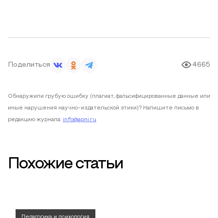
Поделиться
4665
Обнаружили грубую ошибку (плагиат, фальсифицированные данные или
иные нарушения научно-издательской этики)? Напишите письмо в
редакцию журнала:
info@apni.ru
Похожие статьи
Педагогика и психология