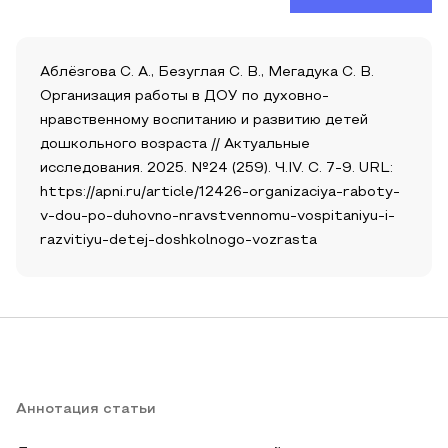
Аблёзгова С. А., Безуглая С. В., Мегадука С. В.
Организация работы в ДОУ по духовно-
нравственному воспитанию и развитию детей
дошкольного возраста // Актуальные
исследования. 2025. №24 (259). Ч.IV. С. 7-9. URL:
https://apni.ru/article/12426-organizaciya-raboty-
v-dou-po-duhovno-nravstvennomu-vospitaniyu-i-
razvitiyu-detej-doshkolnogo-vozrasta
Аннотация статьи