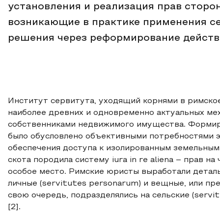
установления и реализация прав сторо
возникающие в практике применения се
решения через реформирование действ
Институт сервитута, уходящий корнями в римское
наиболее древних и одновременно актуальных м
собственниками недвижимого имущества. Формир
было обусловлено объективными потребностями э
обеспечения доступа к изолированным земельным 
скота породила систему iura in re aliena – прав 
особое место. Римские юристы выработали детал
личные (servitutes personarum) и вещные, или пре
свою очередь, подразделялись на сельские (servitu
[2].