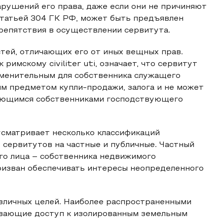
рушений его права, даже если они не причиняют
статьей 304 ГК РФ, может быть предъявлен
репятствия в осуществлении сервитута.
тей, отличающих его от иных вещных прав.
имскому civiliter uti, означает, что сервитут
еменительным для собственника служащего
м предметом купли-продажи, залога и не может
ляющимся собственниками господствующего
сматривает несколько классификаций
 сервитутов на частные и публичные. Частный
го лица – собственника недвижимого
ризван обеспечивать интересы неопределенного
азличных целей. Наиболее распространенными
ивающие доступ к изолированным земельным