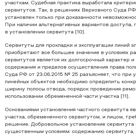
участкам. Судебная практика выработала критери
сервитутов. Так, в решениях Верховного Суда РФ
установлен только при доказанности невозможнос
При наличии альтернативных вариантов доступа, 
в установлении сервитута [10].
Сервитуты для прокладки и эксплуатации линий э
приобретают все большее значение в условиях р
сервитутов является их долгосрочный характер и
содержания и пределов осуществления права пол
Суда РФ от 23.06.2015 № 25 разъясняет, что при
линейных объектов необходимо определить конкр
ширину полосы отвода, порядок проведения ремон
использовании обремененной части участка [11].
Основаниями установления частного сервитута я
участка, обремененного сервитутом, и лицом, тр
решение. Добровольное установление сервитута 
существенным условиям: содержанию сервитута, с