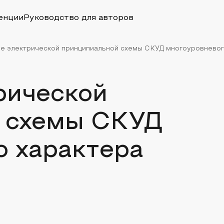
енции
Руководство для авторов
е электрической принципиальной схемы СКУД многоуровневог
рической
 схемы СКУД
о характера