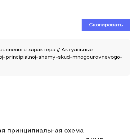
Скопировать
овневого характера // Актуальные
eskoj-principialnoj-shemy-skud-mnogourovnevogo-
ая принципиальная схема