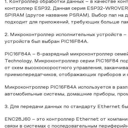
1. Контроллер обработки данных – в качестве ко
контроллер ESP32. Данная серия ESP32-WROVER
SPIRAM (другое название PSRAM). Выбор пал на
подходит для приложений, требующих больше пам
2. Микроконтроллер исполнительных устройств –
устройств был выбран PIC16F84A.
PIC16F84A – 8-разрядный микроконтроллер семей
Technology. Микроконтроллер серии PIC16F84 под
от схем высокоскоростного управления, заканчив
приемопередатчиков, отображающих приборов и 
Микроконтроллер PIC16F84A используется в разли
автомобильные системы, домашние приборы, пром
3. Для передачи данных по стандарту Ethernet б
ENC28J60 – это контроллер Ethernet от компании
связи в системах с последовательным периферий