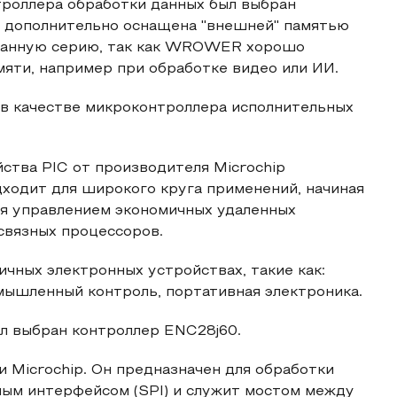
нтроллера обработки данных был выбран
 дополнительно оснащена "внешней" памятью
 данную серию, так как WROWER хорошо
яти, например при обработке видео или ИИ.
 в качестве микроконтроллера исполнительных
ства PIC от производителя Microchip
ходит для широкого круга применений, начиная
ая управлением экономичных удаленных
связных процессоров.
чных электронных устройствах, такие как:
ышленный контроль, портативная электроника.
ыл выбран контроллер ENC28j60.
 Microchip. Он предназначен для обработки
ным интерфейсом (SPI) и служит мостом между