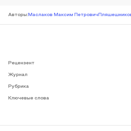
Автор
ы
:
Маслаков Максим Петрович
Пляшешников
Рецензент
Журнал
Рубрика
Ключевые слова