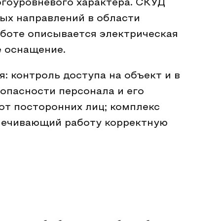
гоуровневого характера. СКУД
ых направлений в области
аботе описывается электрическая
е оснащение.
: контроль доступа на объект и в
зопасности персонала и его
от посторонних лиц; комплекс
печивающий работу корректную