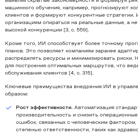
выявляя скрытые закономерности и формируя ре
машинного обучения, например, прогнозируют ко
клиентов и формируют конкурентные стратегии. 
организациям опираться на реальные данные, а не
высокой конкуренции [3, с. 559].
Кроме того, ИИ способствует более точному про
планов. Это позволяет компаниям заранее адапти
распределять ресурсы и минимизировать риски. Н
для построения оптимальных маршрутов, что ве
обслуживания клиентов [4, с. 315].
Ключевые преимущества внедрения ИИ в управл
образом:
Рост эффективности
. Автоматизация станда
производительность и снизить операционные
ошибок, связанных с человеческим фактором, 
степенью ответственности, таких как здравоох