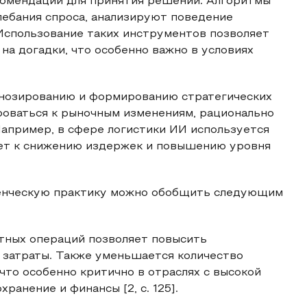
комендации для принятия решений. Алгоритмы
лебания спроса, анализируют поведение
Использование таких инструментов позволяет
 на догадки, что особенно важно в условиях
гнозированию и формированию стратегических
роваться к рыночным изменениям, рационально
апример, в сфере логистики ИИ используется
дет к снижению издержек и повышению уровня
енческую практику можно обобщить следующим
ртных операций позволяет повысить
 затраты. Также уменьшается количество
что особенно критично в отраслях с высокой
ранение и финансы [2, с. 125].