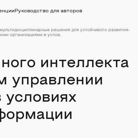
енции
Руководство для авторов
 мультидисциплинарные решения для устойчивого развития
нии организациями в услов...
ного интеллекта
м управлении
 условиях
формации