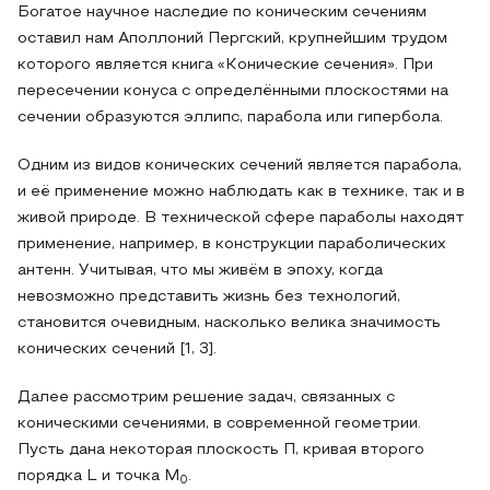
Богатое научное наследие по коническим сечениям
оставил нам Аполлоний Пергский, крупнейшим трудом
которого является книга «Конические сечения». При
пересечении конуса с определёнными плоскостями на
сечении образуются эллипс, парабола или гипербола.
Одним из видов конических сечений является парабола,
и её применение можно наблюдать как в технике, так и в
живой природе. В технической сфере параболы находят
применение, например, в конструкции параболических
антенн. Учитывая, что мы живём в эпоху, когда
невозможно представить жизнь без технологий,
становится очевидным, насколько велика значимость
конических сечений [1, 3].
Далее рассмотрим решение задач, связанных с
коническими сечениями, в современной геометрии.
Пусть дана некоторая плоскость П, кривая второго
порядка L и точка M
.
0