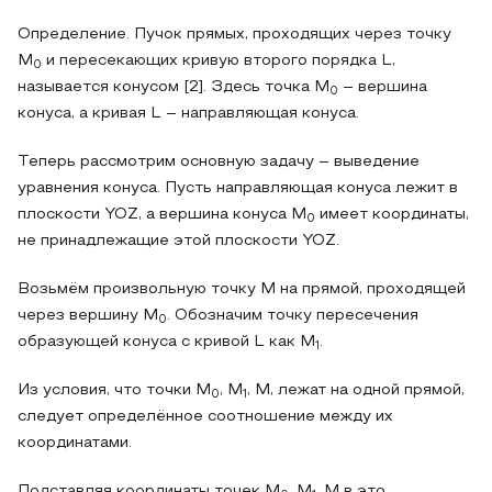
Определение. Пучок прямых, проходящих через точку
M
и пересекающих кривую второго порядка L,
0
называется конусом [2]. Здесь точка M
– вершина
0
конуса, а кривая L – направляющая конуса.
Теперь рассмотрим основную задачу – выведение
уравнения конуса. Пусть направляющая конуса лежит в
плоскости YOZ, а вершина конуса M
имеет координаты,
0
не принадлежащие этой плоскости YOZ.
Возьмём произвольную точку M на прямой, проходящей
через вершину M
. Обозначим точку пересечения
0
образующей конуса с кривой L как M
.
1
Из условия, что точки M
, M
, M, лежат на одной прямой,
0
1
следует определённое соотношение между их
координатами.
Подставляя координаты точек M
, M
, M в это