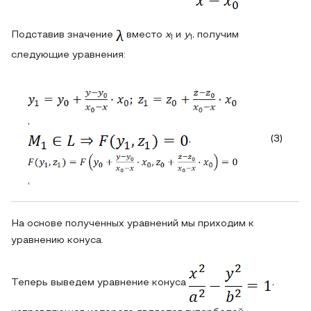
Подставив значение
вместо
x
и
y
, получим
1
1
следующие уравнения:
,
(3)
,
,
На основе полученных уравнений мы приходим к
уравнению конуса.
Теперь выведем уравнение конуса
,