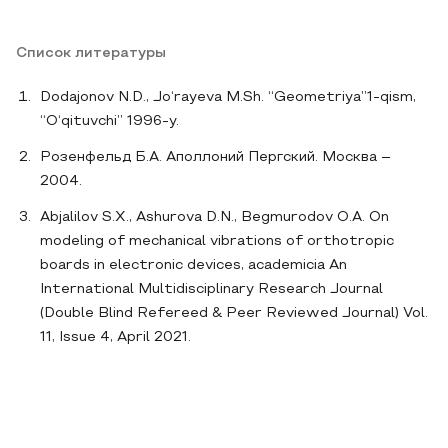
Список литературы
Dodajonov N.D., Jo‘rayeva M.Sh. “Geometriya”1-qism,
“O‘qituvchi” 1996-y.
Розенфельд Б.А. Аполлоний Пергский. Москва –
2004.
Abjalilov S.X., Ashurova D.N., Begmurodov O.A. On
modeling of mechanical vibrations of orthotropic
boards in electronic devices, academicia An
International Multidisciplinary Research Journal
(Double Blind Refereed & Peer Reviewed Journal) Vol.
11, Issue 4, April 2021.