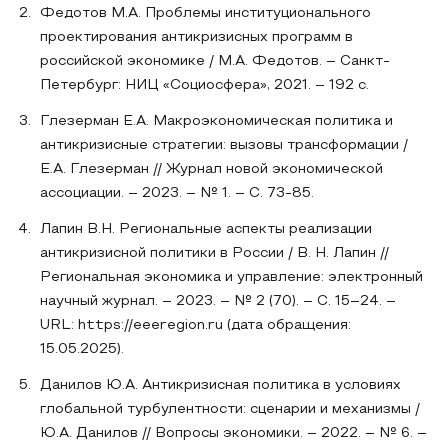
Федотов М.А. Проблемы институционального
проектирования антикризисных программ в
российской экономике / М.А. Федотов. – Санкт-
Петербург: НИЦ «Социосфера», 2021. – 192 с.
Глезерман Е.А. Макроэкономическая политика и
антикризисные стратегии: вызовы трансформации /
Е.А. Глезерман // Журнал новой экономической
ассоциации. – 2023. – № 1. – С. 73-85.
Лапин В.Н. Региональные аспекты реализации
антикризисной политики в России / В. Н. Лапин //
Региональная экономика и управление: электронный
научный журнал. – 2023. – № 2 (70). – С. 15–24. –
URL: https://eeeregion.ru (дата обращения:
15.05.2025).
Данилов Ю.А. Антикризисная политика в условиях
глобальной турбулентности: сценарии и механизмы /
Ю.А. Данилов // Вопросы экономики. – 2022. – № 6. –