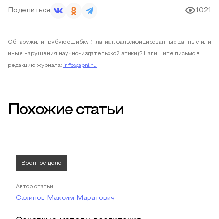
Поделиться
1021
Обнаружили грубую ошибку (плагиат, фальсифицированные данные или
иные нарушения научно-издательской этики)? Напишите письмо в
редакцию журнала:
info@apni.ru
Похожие статьи
Военное дело
Автор статьи
Сахипов Максим Маратович