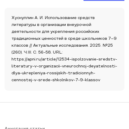
Хуснуллин А. И. Использование средств
литературы в организации внеурочной
деятельности для укрепления российских
традиционных ценностей в среде школьников 7–9
классов // Актуальные исследования. 2025. №25
(260). Ч.III. С. 56-58. URL:
https://apni.ru/article/12534-ispolzovanie-sredstv-
literatury-v-organizacii-vneurochnoj-deyatelnosti-
dlya-ukrepleniya-rossijskih-tradicionnyh-
cennostej-v-srede-shkolnikov-7-9-klassov
Аннотация статьи