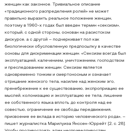
женщин как законное. Тривиальное описание
«традиционного распределения ролей» не может
правильно выразить реальное положение женщин,
поэтому в 1960-х годах был введен термин «сексизм»,
который, с одной стороны, основан на расистском
дискурсе, а с другой – подчеркивает пол как
биологически обусловленную предпосылку в качестве
основы для дискриминации женщин. «Сексизм всегда был
эксплуатацией, калечением, уничтожением, господством
и преследованием женщин. Сексизм является
одновременно тонким и смертоносным и означает
отрицание женского тела, насилие над женским эго,
пренебрежение к ее существованию, экспроприацию ее
мыслей, колонизацию и эксплуатацию ее тела, лишение
ее собственного языка вплоть до контроля над ее
совестью, ограничение ее свободы передвижения,
присвоение ее вклада в историю человеческого рода», –
пишет журналистка Марилуиза Янссен-Юррейт [2, c. 28].
Чтобы противостоять этим несправедливостям,