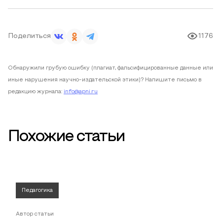
Поделиться
1176
Обнаружили грубую ошибку (плагиат, фальсифицированные данные или
иные нарушения научно-издательской этики)? Напишите письмо в
редакцию журнала:
info@apni.ru
Похожие статьи
Педагогика
Автор статьи