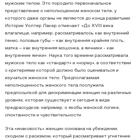
мужским телом. Это породило первоначальное
представление о неполноценном женском теле, у
которого даже органы не являются до конца развитыми.
Историк Уолтер Лакер отмечает: «До XVIII века
влагалище, например, рассматривалось как внутренний
пенис, половые губы – как внутренняя крайняя плоть,
матка – как внутренняя мошонка, а яичники - как
внутренние яички». Наука того времени рассматривала
мужское тело как «стандарт» и «норму», в соответствии
с критериями которой должно было оцениваться и
изучаться женское тело. Предполагаемая
неполноценность женского тела послужила
предпосылкой для дискриминации женщин на различных
уровнях, которая существует и сегодня в виде
предрассудков, например, о якобы женской логике,
спонтанности и чувствительности.
Эта «инаковость» женщин основана на убеждении,
сходном с расизмом, который рассматривает угнетение