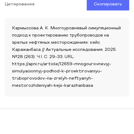
Цитирование
Скопировать
Кармыссова А. К. Многоуровневый симуляционный
подход к проектированию трубопроводов на
зрелых нефтяных месторождениях: кейс
Каражанбаса // Актуальные исследования. 2025.
№28 (263). Ч.I. С. 29-33. URL:
https://apni.ru/article/12659-mnogourovnevyj-
simulyacionnyj-podhod-k-proektirovaniyu-
truboprovodov-na-zrelyh-neftyanyh-
mestorozhdeniyah-kejs-karazhanbasa