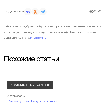
Поделиться
1150
Обнаружили грубую ошибку (плагиат, фальсифицированные данные или
иные нарушения научно-издательской этики)? Напишите письмо в
редакцию журнала:
info@apni.ru
Похожие статьи
Информационные технологии
Автор статьи
Рахматуллин Тимур Галиевич