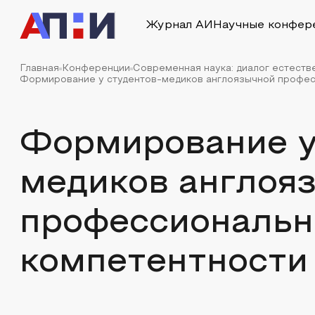
Журнал АИ
Научные конфер
Главная
Конференции
Современная наука: диалог естеств
Формирование у студентов-медиков англоязычной професс
Формирование у
медиков англоя
профессиональн
компетентности