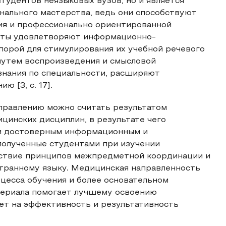
тудентов неязыковых вузов, но и является
нального мастерства, ведь они способствуют
я и профессионально ориентированной
ксты удовлетворяют информационно-
порой для стимулирования их учебной речевого
путем воспроизведения и смысловой
знания по специальности, расширяют
 [3, с. 17].
аправлению можно считать результатом
цинских дисциплин, в результате чего
 и достоверным информационным и
полученные студентами при изучении
йствие принципов межпредметной координации и
транному языку. Медицинская направленность
цесса обучения и более основательном
териала помогает лучшему освоению
яет на эффективность и результативность