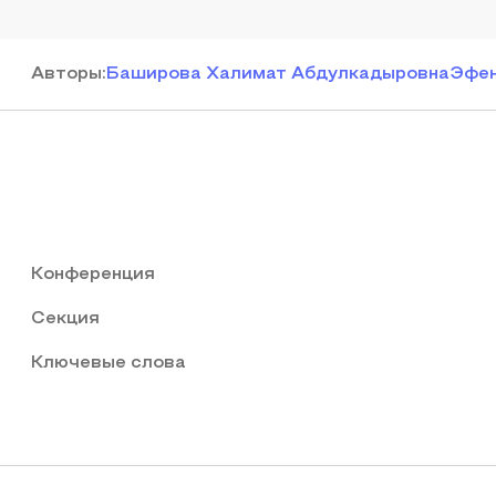
Автор
ы
:
Баширова Халимат Абдулкадыровна
Эфен
Конференция
Секция
Ключевые слова