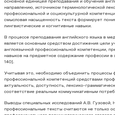
основной единицей преподавания и обучения анг
направлению, источником терминологической лек
профессиональной и социокультурной компетенции
смысловая насыщенность текста формирует поним
лингвистические и когнитивные навыки.
В процессе преподавания английского языка в ме
является основным средством достижения цели у
англоязычной профессиональной компетенции, п
навыков на предметное содержание профессии в х
140].
Учитывая это, необходимо объединить процессы 
профессиональной компетенций средствами профе
актуальность, доступность, лексико-грамматичес
соответствие реальным коммуникативным потреб
Выводы специальных исследований А.В. Гузовой, Н
профессиональные тексты считаются не только о