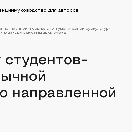
енции
Руководство для авторов
енно-научной и социально-гуманитарной субкультур
ионально направленной компе...
 студентов-
зычной
о направленной