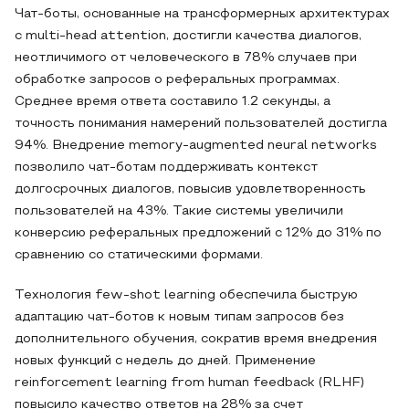
Чат-боты, основанные на трансформерных архитектурах
с multi-head attention, достигли качества диалогов,
неотличимого от человеческого в 78% случаев при
обработке запросов о реферальных программах.
Среднее время ответа составило 1.2 секунды, а
точность понимания намерений пользователей достигла
94%. Внедрение memory-augmented neural networks
позволило чат-ботам поддерживать контекст
долгосрочных диалогов, повысив удовлетворенность
пользователей на 43%. Такие системы увеличили
конверсию реферальных предложений с 12% до 31% по
сравнению со статическими формами.
Технология few-shot learning обеспечила быструю
адаптацию чат-ботов к новым типам запросов без
дополнительного обучения, сократив время внедрения
новых функций с недель до дней. Применение
reinforcement learning from human feedback (RLHF)
повысило качество ответов на 28% за счет