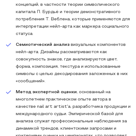
концепций, в частности теории символического
капитала П. Бурдьё и теории демонстративного
потребления Т. Веблена, которые применяются для
интерпретации нейл-арта как маркера социального
статуса.
Семиотический анализ
визуальных компонентов
нейл-арта. Дизайны рассматриваются как
совокупность знаков, где анализируются цвет,
форма, композиция, текстура и использованные
символы с целью декодирования заложенных в них
«сообщений».
Метод экспертной оценки
, основанный на
многолетнем практическом опыте автора в
качестве nail art artist'а, разработчика продукции и
международного судьи. Эмпирической базой для
анализа служат профессиональные наблюдения за
динамикой трендов, клиентскими запросами и
критериями оценки на чемпионатах, что позволяет