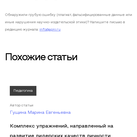
Обнаружили грубую ошибку (плагиат, фальсифицированные данные или
иные нарушения научно-издательской этики)? Напишите письмо в
редакцию журнала:
info@apni.ru
Похожие статьи
Педагогика
Автор статьи
Гущина Марина Евгеньевна
Комплекс упражнений, направленный на
развитие лидерских качеств личности