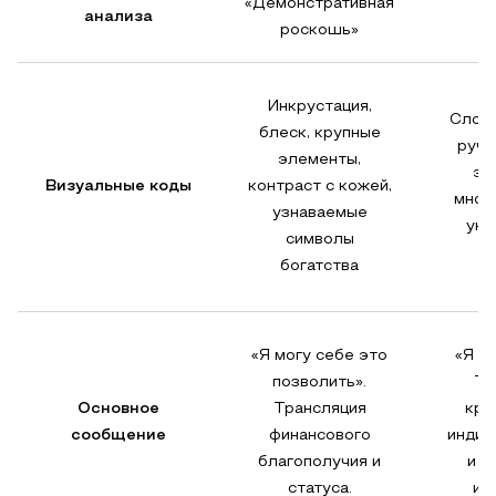
«Демонстративная
анализа
роскошь»
Инкрустация,
Сложн
блеск, крупные
ручн
элементы,
эк
Визуальные коды
контраст с кожей,
мног
узнаваемые
уни
символы
богатства
«Я могу себе это
«Я – 
позволить».
Тр
Основное
Трансляция
кре
сообщение
финансового
индив
благополучия и
и м
статуса.
ис