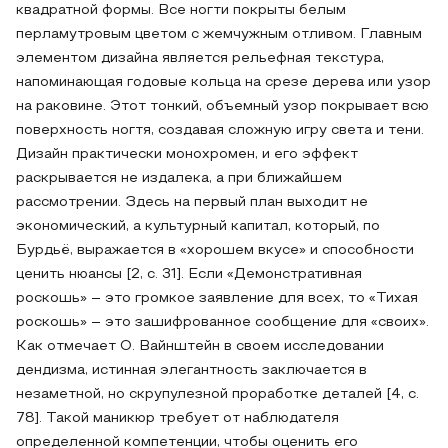
квадратной формы. Все ногти покрыты белым
перламутровым цветом с жемчужным отливом. Главным
элементом дизайна является рельефная текстура,
напоминающая годовые кольца на срезе дерева или узор
на раковине. Этот тонкий, объемный узор покрывает всю
поверхность ногтя, создавая сложную игру света и тени.
Дизайн практически монохромен, и его эффект
раскрывается не издалека, а при ближайшем
рассмотрении. Здесь на первый план выходит не
экономический, а культурный капитал, который, по
Бурдьё, выражается в «хорошем вкусе» и способности
ценить нюансы [2, с. 31]. Если «Демонстративная
роскошь» – это громкое заявление для всех, то «Тихая
роскошь» – это зашифрованное сообщение для «своих».
Как отмечает О. Вайнштейн в своем исследовании
дендизма, истинная элегантность заключается в
незаметной, но скрупулезной проработке деталей [4, с.
78]. Такой маникюр требует от наблюдателя
определенной компетенции, чтобы оценить его