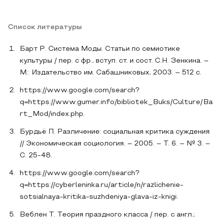
Список литературы
Барт Р. Система Моды. Статьи по семиотике
культуры / пер. с фр., вступ. ст. и сост. С.Н. Зенкина. –
М.: Издательство им. Сабашниковых, 2003. – 512 с.
https://www.google.com/search?
q=https://www.gumer.info/bibliotek_Buks/Culture/Ba
rt_Mod/index.php.
Бурдьё П. Различение: социальная критика суждения
// Экономическая социология. – 2005. – Т. 6. – № 3. –
С. 25-48.
https://www.google.com/search?
q=https://cyberleninka.ru/article/n/razlichenie-
sotsialnaya-kritika-suzhdeniya-glava-iz-knigi.
Веблен Т. Теория праздного класса / пер. с англ.;