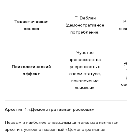
Т. Веблен
Теоретическая
Р. Б
(демонстративное
основа
знако
потребление)
Чувство
превосходства,
уни
Психологический
уверенность в
тв
эффект
своем статусе,
ре
привлечение
само
внимания.
Архетип 1: «Демонстративная роскошь»
Первым и наиболее очевидным для анализа является
архетип, условно названный «Демонстративная