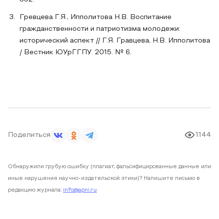
Гревцева Г.Я., Ипполитова Н.В. Воспитание
гражданственности и патриотизма молодежи:
исторический аспект // Г.Я. Гравцева, Н.В. Ипполитова
/ Вестник ЮУрГГПУ. 2015. № 6.
Поделиться
1144
Обнаружили грубую ошибку (плагиат, фальсифицированные данные или
иные нарушения научно-издательской этики)? Напишите письмо в
редакцию журнала:
info@apni.ru