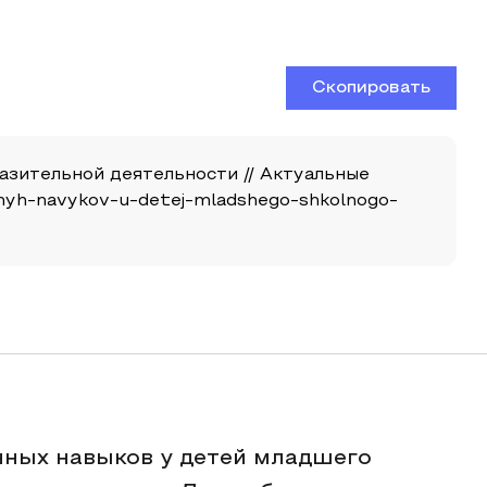
Скопировать
азительной деятельности // Актуальные
ionnyh-navykov-u-detej-mladshego-shkolnogo-
нных навыков у детей младшего