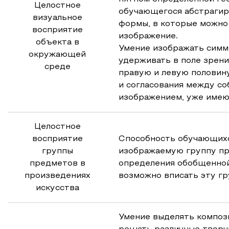
Целостное
обучающегося абстрагир
визуальное
формы, в которые можно
восприятие
изображение.
объекта в
Умение изображать симм
окружающей
удерживать в поле зрени
среде
правую и левую половин
и согласования между с
изображением, уже име
Целостное
восприятие
Способность обучающихс
группы
изображаемую группу пр
предметов в
определения обобщенной
произведениях
возможно вписать эту гр
искусства
Умение выделять композ