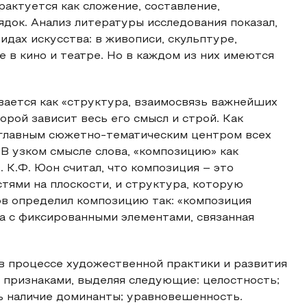
рактуется как сложение, составление,
ядок. Анализ литературы исследования показал,
идах искусства: в живописи, скульптуре,
е в кино и театре. Но в каждом из них имеются
вается как «структура, взаимосвязь важнейших
рой зависит весь его смысл и строй. Как
с главным сюжетно-тематическим центром всех
В узком смысле слова, «композицию» как
. К.Ф. Юон считал, что композиция – это
тями на плоскости, и структура, которую
ов определил композицию так: «композиция
а с фиксированными элементами, связанная
в процессе художественной практики и развития
ы признаками, выделяя следующие: целостность;
ь наличие доминанты; уравновешенность.