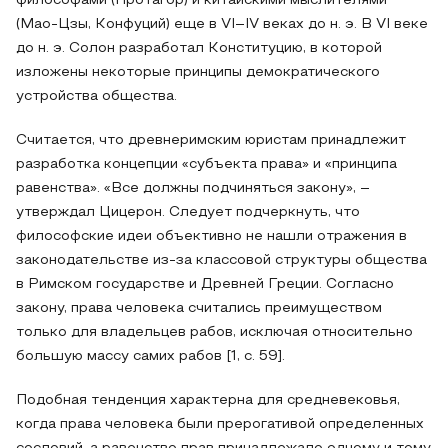
философами (Протагор) и китайскими мыслителями
(Мао-Цзы, Конфуций) еще в VI–IV веках до н. э. В VI веке
до н. э. Солон разработал Конституцию, в которой
изложены некоторые принципы демократического
устройства общества.
Считается, что древнеримским юристам принадлежит
разработка концепции «субъекта права» и «принципа
равенства». «Все должны подчиняться закону», –
утверждал Цицерон. Следует подчеркнуть, что
философские идеи объективно не нашли отражения в
законодательстве из-за классовой структуры общества
в Римском государстве и Древней Греции. Согласно
закону, права человека считались преимуществом
только для владельцев рабов, исключая относительно
большую массу самих рабов [1, с. 59].
Подобная тенденция характерна для средневековья,
когда права человека были прерогативой определенных