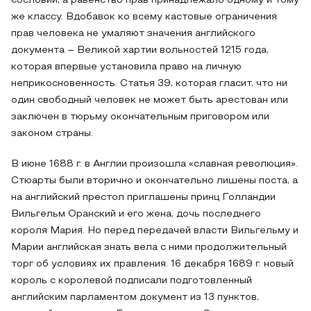
сословий, а равенство прав принадлежало одному и тому
же классу. Вдобавок ко всему кастовые ограничения
прав человека не умаляют значения английского
документа – Великой хартии вольностей 1215 года,
которая впервые установила право на личную
неприкосновенность. Статья 39, которая гласит, что ни
один свободный человек не может быть арестован или
заключен в тюрьму окончательным приговором или
законом страны.
В июне 1688 г. в Англии произошла «славная революция».
Стюарты были вторично и окончательно лишены поста, а
на английский престол приглашены принц Голландии
Вильгельм Оранский и его жена, дочь последнего
короля Мария. Но перед передачей власти Вильгельму и
Марии английская знать вела с ними продолжительный
торг об условиях их правления. 16 декабря 1689 г. новый
король с королевой подписали подготовленный
английским парламентом документ из 13 пунктов,